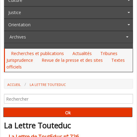
Culture
Justice
Orientation
Archives
Recherches et publications
Actualités
Tribunes
Jurisprudence
Revue de la presse et des sites
Textes
officiels
ACCUEIL
LA LETTRE TOUTEDUC
La Lettre Touteduc
La Lettre de ToutEduc n° 726