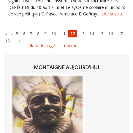
significatives, ToutEduc assure la veille sur l'actualité. LES
DEPÊCHES du 10 au 17 juillet Le système scolaire (d'un point
de vue politique) C. Pascal remplace E. Geffray…
Lire la suite
…
«
5
6
7
8
9
10
11
12
13
14
15
16
17
…
18
»
Haut de page
Imprimer
MONTAIGNE AUJOURD'HUI