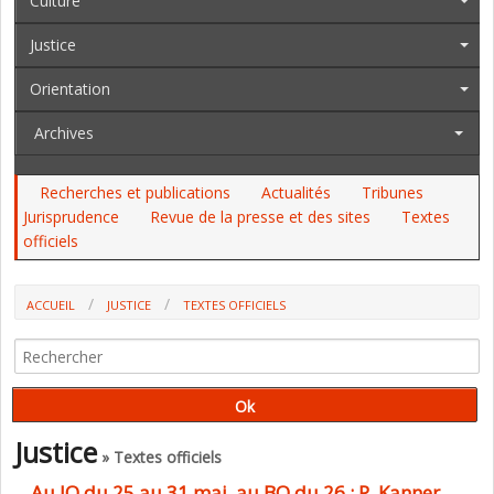
Culture
Justice
Orientation
Archives
Recherches et publications
Actualités
Tribunes
Jurisprudence
Revue de la presse et des sites
Textes
officiels
ACCUEIL
JUSTICE
TEXTES OFFICIELS
Justice
» Textes officiels
Au JO du 25 au 31 mai, au BO du 26 : P. Kanner,