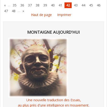
…
«
35
36
37
38
39
40
41
42
43
44
45
46
…
47
48
»
Haut de page
Imprimer
MONTAIGNE AUJOURD'HUI
Une nouvelle traduction des Essais,
au plus près d'une intelligence en mouvement.