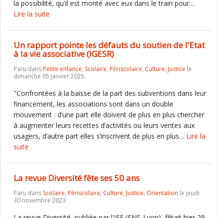
la possibilité, qu'il est monté avec eux dans le train pour…
Lire la suite
Un rapport pointe les défauts du soutien de l'Etat
à la vie associative (IGESR)
Paru dans
Petite enfance
,
Scolaire
,
Périscolaire
,
Culture
,
Justice
le
dimanche 05 janvier 2025.
"Confrontées à la baisse de la part des subventions dans leur
financement, les associations sont dans un double
mouvement : d’une part elle doivent de plus en plus chercher
à augmenter leurs recettes d’activités ou leurs ventes aux
usagers, d’autre part elles s’inscrivent de plus en plus…
Lire la
suite
La revue Diversité fête ses 50 ans
Paru dans
Scolaire
,
Périscolaire
,
Culture
,
Justice
,
Orientation
le jeudi
30 novembre 2023.
La revue Diversité, publiée par l'IFE (ENS-Lyon), fêtait hier 29