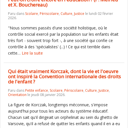
et X. Bouchereau)
Paru dans
Scolaire
,
Périscolaire
,
Culture
,
Justice
le lundi 02 février
2026.
"Nous sommes passés d'une société holistique, où le
contrôle social exercé par la population sur les enfants était
très fort - souvent trop fort -, à une société qui confie ce
contrôle à des 'spécialistes' (...) ! Ce qui est terrible dans
cette…
Lire la suite
Qui était vraiment Korczak, dont la vie et l'oeuvre
ont inspiré la Convention internationale des droits
de l'enfant ?
Paru dans
Petite enfance
,
Scolaire
,
Périscolaire
,
Culture
,
Justice
,
Orientation
le jeudi 08 janvier 2026.
La figure de Korczak, longtemps méconnue, s'impose
aujourd'hui pour tous les acteurs du système éducatif.
Chacun sait qu'il dirigeait un orphelinat au sein du ghetto de
Varsovie, qu'il a refusé de quitter les enfants quand il en a eu