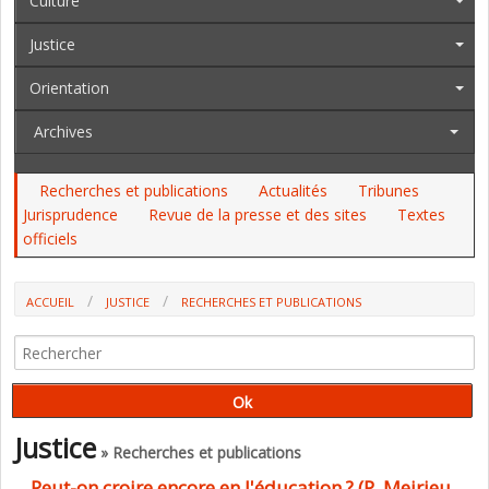
Culture
Justice
Orientation
Archives
Recherches et publications
Actualités
Tribunes
Jurisprudence
Revue de la presse et des sites
Textes
officiels
ACCUEIL
JUSTICE
RECHERCHES ET PUBLICATIONS
Justice
» Recherches et publications
Peut-on croire encore en l'éducation ? (P. Meirieu