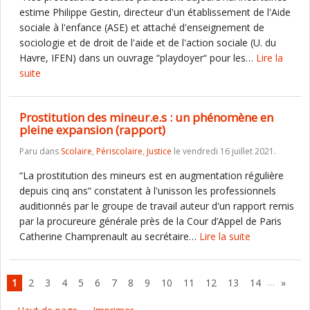
estime Philippe Gestin, directeur d'un établissement de l'Aide
sociale à l'enfance (ASE) et attaché d'enseignement de
sociologie et de droit de l'aide et de l'action sociale (U. du
Havre, IFEN) dans un ouvrage “playdoyer“ pour les…
Lire la
suite
Prostitution des mineur.e.s : un phénomène en
pleine expansion (rapport)
Paru dans
Scolaire
,
Périscolaire
,
Justice
le vendredi 16 juillet 2021.
“La prostitution des mineurs est en augmentation régulière
depuis cinq ans“ constatent à l'unisson les professionnels
auditionnés par le groupe de travail auteur d'un rapport remis
par la procureure générale près de la Cour d’Appel de Paris
Catherine Champrenault au secrétaire…
Lire la suite
…
1
2
3
4
5
6
7
8
9
10
11
12
13
14
»