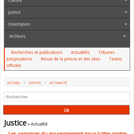
Culture
Justice
Orientation
Archives
Recherches et publications
Actualités
Tribunes
Jurisprudence
Revue de la presse et des sites
Textes
officiels
ACCUEIL
JUSTICE
ACTUALITÉ
Justice
» Actualité
Les annonces du gouvernement pour lutter contre