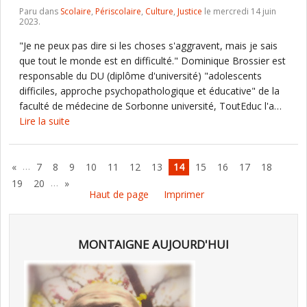
Paru dans
Scolaire
,
Périscolaire
,
Culture
,
Justice
le mercredi 14 juin
2023.
"Je ne peux pas dire si les choses s'aggravent, mais je sais
que tout le monde est en difficulté." Dominique Brossier est
responsable du DU (diplôme d'université) "adolescents
difficiles, approche psychopathologique et éducative" de la
faculté de médecine de Sorbonne université, ToutEduc l'a…
Lire la suite
…
«
7
8
9
10
11
12
13
14
15
16
17
18
…
19
20
»
Haut de page
Imprimer
MONTAIGNE AUJOURD'HUI