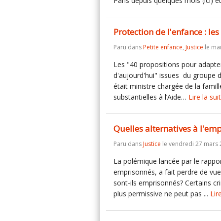
Paris depuis quelques mois (ici) 
Protection de l'enfance : le
Paru dans
Petite enfance
,
Justice
le mar
Les "40 propositions pour adapter 
d'aujourd'hui" issues du groupe d
était ministre chargée de la fami
substantielles à l’Aide…
Lire la sui
Quelles alternatives à l'e
Paru dans
Justice
le vendredi 27 mars 
La polémique lancée par le rappor
emprisonnés, a fait perdre de vue
sont-ils emprisonnés? Certains crim
plus permissive ne peut pas ...
Lir