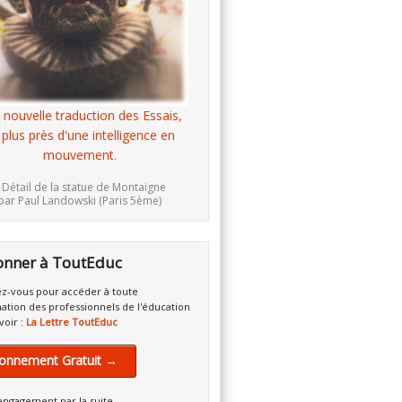
 nouvelle traduction des Essais,
 plus près d'une intelligence en
mouvement.
 Détail de la statue de Montaigne
par Paul Landowski (Paris 5ème)
onner à ToutEduc
z-vous pour accéder à toute
mation des professionnels de l'éducation
voir :
La Lettre ToutEduc
onnement Gratuit →
engagement par la suite.