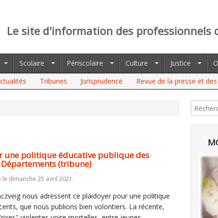
Le site d'information des professionnels 
Scolaire
Périscolaire
Culture
Justice
O
ctualités
Tribunes
Jurisprudence
Revue de la presse et des 
MO
ur une politique éducative publique des
s Départements (tribune)
e
le dimanche 25 avril 2021.
nczveig nous adressent ce plaidoyer pour une politique
cents, que nous publions bien volontiers. La récente,
rixes" violentes voire mortelles, entre jeunes