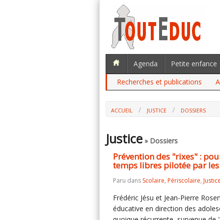
Agenda
Petite enfance
Recherches et publications
A
ACCUEIL
JUSTICE
DOSSIERS
Justice
» Dossiers
Prévention des "rixes" : po
temps libres pilotée par le
Paru dans
Scolaire
,
Périscolaire
,
Justic
Frédéric Jésu et Jean-Pierre Rose
éducative en direction des adoles
quoique récurrente, survenue de "