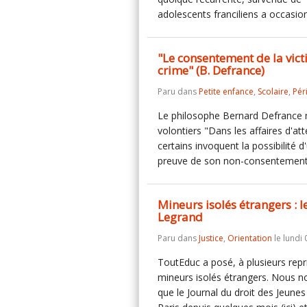
adolescents franciliens a occasi
"Le consentement de la vict
crime" (B. Defrance)
Paru dans
Petite enfance
,
Scolaire
,
Pér
Le philosophe Bernard Defrance n
volontiers "Dans les affaires d'at
certains invoquent la possibilité 
preuve de son non-consentement
Mineurs isolés étrangers : l
Legrand
Paru dans
Justice
,
Orientation
le lundi
ToutEduc a posé, à plusieurs repri
mineurs isolés étrangers. Nous n
que le Journal du droit des Jeun