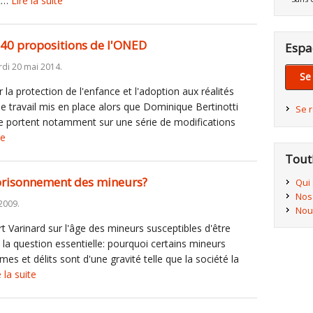
et…
Lire la suite
s 40 propositions de l'ONED
Espa
di 20 mai 2014.
Se
la protection de l'enfance et l'adoption aux réalités
e travail mis en place alors que Dominique Bertinotti
Se 
lle portent notamment sur une série de modifications
te
Tout
mprisonnement des mineurs?
Qui
Nos
2009.
Nou
t Varinard sur l'âge des mineurs susceptibles d'être
 la question essentielle: pourquoi certains mineurs
es et délits sont d'une gravité telle que la société la
e la suite