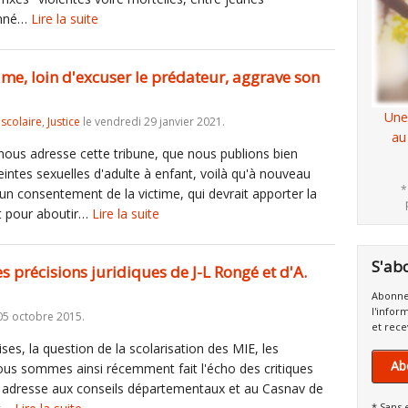
onné…
Lire la suite
ime, loin d'excuser le prédateur, aggrave son
Une
iscolaire
,
Justice
le vendredi 29 janvier 2021.
au
ous adresse cette tribune, que nous publions bien
teintes sexuelles d'adulte à enfant, voilà qu'à nouveau
*
d'un consentement de la victime, qui devrait apporter la
 pour aboutir…
Lire la suite
S'ab
es précisions juridiques de J-L Rongé et d'A.
Abonne
l'infor
 05 octobre 2015.
et rece
ses, la question de la scolarisation des MIE, les
Ab
ous sommes ainsi récemment fait l'écho des critiques
es adresse aux conseils départementaux et au Casnav de
* Sans 