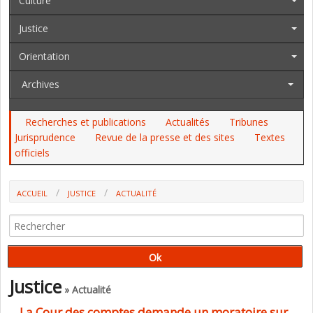
Culture
Justice
Orientation
Archives
Recherches et publications
Actualités
Tribunes
Jurisprudence
Revue de la presse et des sites
Textes
officiels
ACCUEIL
JUSTICE
ACTUALITÉ
LA COUR DES COMPTES DEMANDE UN MORATOIRE SUR LA
CONSTRUCTION DE NOUVEAUX CEF
Justice
» Actualité
La Cour des comptes demande un moratoire sur