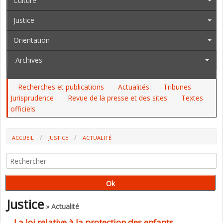
Culture
Justice
Orientation
Archives
Recherches et publications
Actualités
Tribunes
Jurisprudence
Revue de la presse et des sites
Textes
officiels
ACCUEIL
JUSTICE
ACTUALITÉ
LA LOI RELATIVE À LA PROTECTION DES ENFANTS “MUSCLÉE“ PAR LES
SÉNATEURS
Justice
» Actualité
La loi relative à la protection des enfants