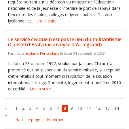
requête portant sur la décision du ministre de l’Education
nationale et de la Jeunesse d'interdire le port de l’abaya dans
l’enceinte des écoles, collèges et lycées publics. "La voix
lycéenne" et…
Lire la suite
Le service civique n'est pas le lieu du militantisme
(Conseil d'Etat, une analyse d'A. Legrand)
Paru dans
Scolaire
,
Périscolaire
le lundi 04 septembre 2023.
La loi du 28 octobre 1997, voulue par Jacques Chirac n’a
prononcé qu’une suspension du service militaire, susceptible
d’être rétabli à tout moment si l’évolution de la situation
internationale l’exige. Son texte, légèrement modifié en 2010
et codifié…
Lire la suite
…
…
«
1
2
3
4
5
6
7
8
9
10
11
12
13
14
»
Haut de page
Imprimer