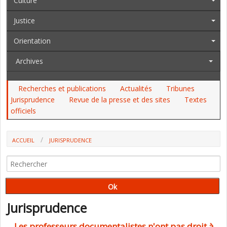
Culture
Justice
Orientation
Archives
Recherches et publications
Actualités
Tribunes
Jurisprudence
Revue de la presse et des sites
Textes
officiels
ACCUEIL
JURISPRUDENCE
Jurisprudence
Les professeurs documentalistes n'ont pas droit à