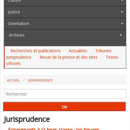
Culture
Justice
Orientation
Archives
Recherches et publications
Actualités
Tribunes
Jurisprudence
Revue de la presse et des sites
Textes
officiels
ACCUEIL
JURISPRUDENCE
Jurisprudence
Enseignants à la hors-classe : les heures