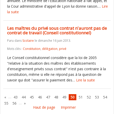
annulée. Le ministère de l'Education nationale a fait appel, et
la Cour administrative d'appel de Lyon lui donne raison.…
Lire
la suite
Les maîtres du privé sous contrat n'auront pas de
contrat de travail (Conseil constitutionnel)
Paru dans
Scolaire
le dimanche 16 juin 2013.
Mots clés :
Constitution
,
délégation
,
privé
Le Conseil constitutionnel considère que la loi de 2005
"relative à la situation des maîtres des établissements
d'enseignement privés sous contrat" n'est pas contraire à la
constitution, même si elle ne répond pas à la question de
savoir qui doit "assurer le paiement des…
Lire la suite
…
«
43
44
45
46
47
48
49
50
51
52
53
54
…
55
56
»
Haut de page
Imprimer