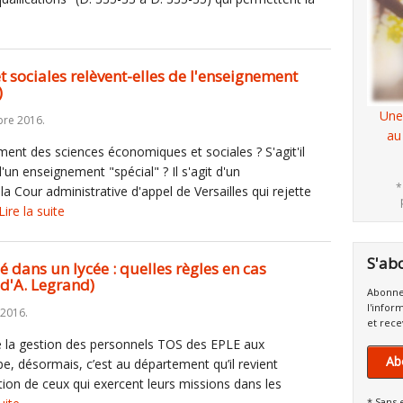
 sociales relèvent-elles de l'enseignement
)
Une
re 2016.
au
ment des sciences économiques et sociales ? S'agit'il
un enseignement "spécial" ? Il s'agit d'un
*
 Cour administrative d'appel de Versailles qui rejette
Lire la suite
S'ab
é dans un lycée : quelles règles en cas
 d'A. Legrand)
Abonne
l'infor
 2016.
et rece
ré la gestion des personnels TOS des EPLE aux
Ab
ncipe, désormais, c’est au département qu’il revient
tion de ceux qui exercent leurs missions dans les
* Sans 