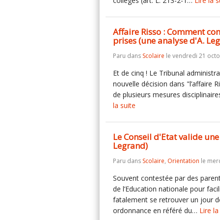
collèges (art. L. 213-2-1…
Lire la s
Affaire Risso : Comment com
prises (une analyse d'A. Le
Paru dans
Scolaire
le vendredi 21 oct
Et de cinq ! Le Tribunal administr
nouvelle décision dans "l’affaire Ri
de plusieurs mesures disciplinaire
la suite
Le Conseil d'Etat valide une
Legrand)
Paru dans
Scolaire
,
Orientation
le merc
Souvent contestée par des parents
de l’Education nationale pour facil
fatalement se retrouver un jour d
ordonnance en référé du…
Lire la