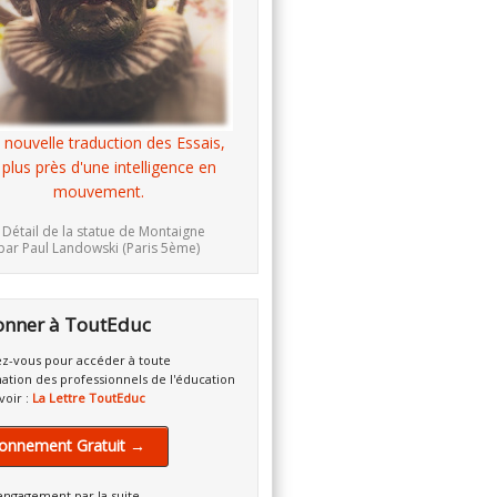
 nouvelle traduction des Essais,
 plus près d'une intelligence en
mouvement.
 Détail de la statue de Montaigne
par Paul Landowski (Paris 5ème)
onner à ToutEduc
z-vous pour accéder à toute
mation des professionnels de l'éducation
voir :
La Lettre ToutEduc
onnement Gratuit →
engagement par la suite.