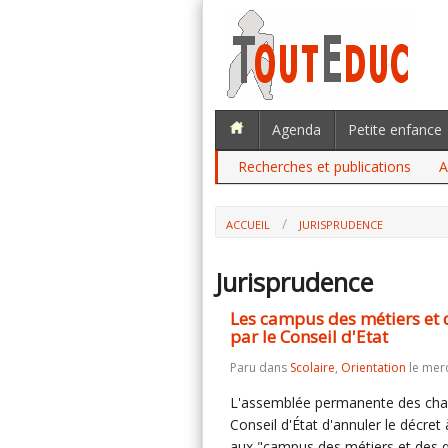
Agenda
Petite enfance
Recherches et publications
A
ACCUEIL
JURISPRUDENCE
Jurisprudence
Les campus des métiers et d
par le Conseil d'Etat
Paru dans
Scolaire
,
Orientation
le mer
L'assemblée permanente des cham
Conseil d'État d'annuler le décret 
aux "campus des métiers et des qu