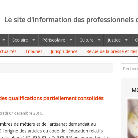
Le site d'information des professionnels 
Scolaire
Périscolaire
Culture
Justice
O
ctualités
Tribunes
Jurisprudence
Revue de la presse et des 
MO
es qualifications partiellement consolidés
credi 07 décembre 2016.
bres de métiers et de l'artisanat demandait au
à l'origine des articles du code de l'éducation relatifs
aliications" (D. 335-33 à D. 335-35) qui permettent la