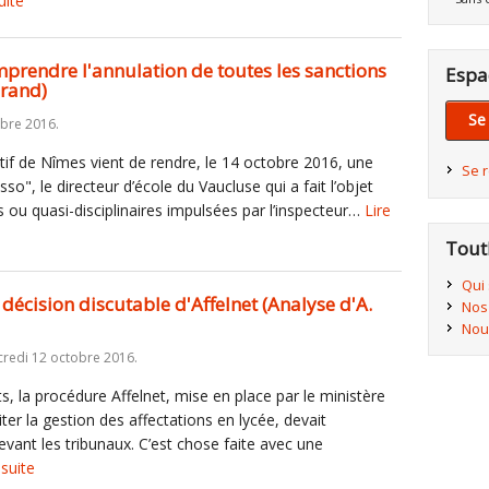
uite
prendre l'annulation de toutes les sanctions
Espa
grand)
Se
obre 2016.
atif de Nîmes vient de rendre, le 14 octobre 2016, une
Se 
sso", le directeur d’école du Vaucluse qui a fait l’objet
s ou quasi-disciplinaires impulsées par l’inspecteur…
Lire
Tout
Qui
 décision discutable d'Affelnet (Analyse d'A.
Nos
Nou
redi 12 octobre 2016.
, la procédure Affelnet, mise en place par le ministère
iter la gestion des affectations en lycée, devait
evant les tribunaux. C’est chose faite avec une
 suite