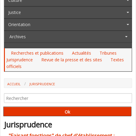
Culture
Justice
Orientation
Archives
Recherches et publications
Actualités
Tribunes
Jurisprudence
Revue de la presse et des sites
Textes
officiels
ACCUEIL
JURISPRUDENCE
Jurisprudence
"Faisant fonctions" de chef d'établissement :