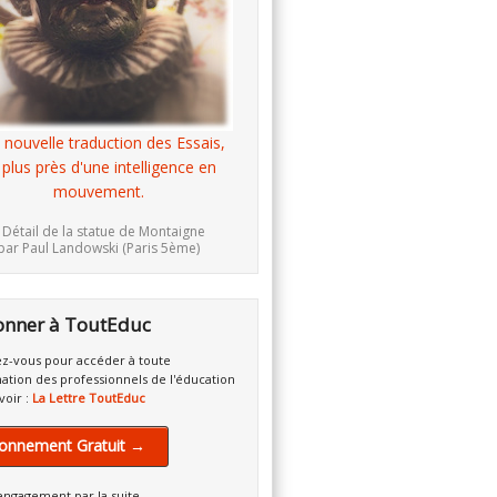
 nouvelle traduction des Essais,
 plus près d'une intelligence en
mouvement.
 Détail de la statue de Montaigne
par Paul Landowski (Paris 5ème)
onner à ToutEduc
z-vous pour accéder à toute
mation des professionnels de l'éducation
voir :
La Lettre ToutEduc
onnement Gratuit →
engagement par la suite.