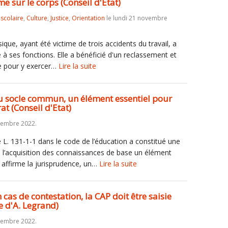
me sur le corps (Conseil d'Etat)
iscolaire
,
Culture
,
Justice
,
Orientation
le lundi 21 novembre
que, ayant été victime de trois accidents du travail, a
 à ses fonctions. Elle a bénéficié d'un reclassement et
ge pour y exercer…
Lire la suite
du socle commun, un élément essentiel pour
at (Conseil d'Etat)
vembre 2022.
le L. 131-1-1 dans le code de l’éducation a constitué une
de l’acquisition des connaissances de base un élément
t, affirme la jurisprudence, un…
Lire la suite
 cas de contestation, la CAP doit être saisie
e d'A. Legrand)
vembre 2022.