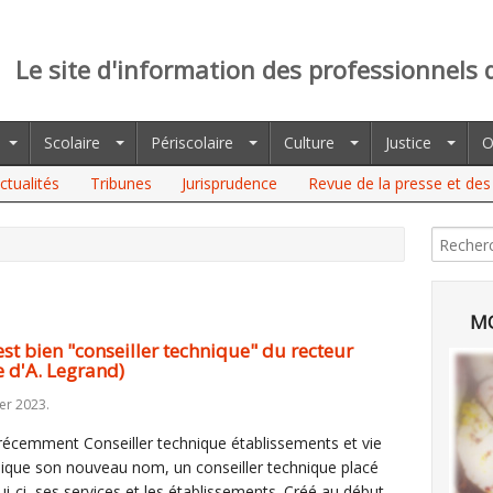
Le site d'information des professionnels 
Scolaire
Périscolaire
Culture
Justice
O
ctualités
Tribunes
Jurisprudence
Revue de la presse et des 
MO
est bien "conseiller technique" du recteur
e d'A. Legrand)
er 2023.
 récemment Conseiller technique établissements et vie
ndique son nouveau nom, un conseiller technique placé
lui-ci, ses services et les établissements. Créé au début