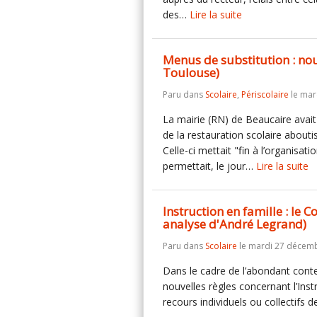
des…
Lire la suite
Menus de substitution : n
Toulouse)
Paru dans
Scolaire
,
Périscolaire
le mard
La mairie (RN) de Beaucaire avait
de la restauration scolaire about
Celle-ci mettait "fin à l’organisati
permettait, le jour…
Lire la suite
Instruction en famille : le C
analyse d'André Legrand)
Paru dans
Scolaire
le mardi 27 décemb
Dans le cadre de l’abondant cont
nouvelles règles concernant l’Instr
recours individuels ou collectifs