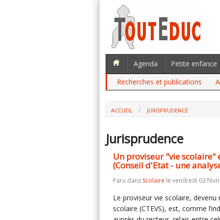
Agenda
Petite enfance
Recherches et publications
A
ACCUEIL
JURISPRUDENCE
Jurisprudence
Un proviseur "vie scolaire" 
(Conseil d'Etat - une analys
Paru dans
Scolaire
le vendredi 03 févri
Le proviseur vie scolaire, devenu
scolaire (CTEVS), est, comme l’i
auprès du recteur, relais entre ce