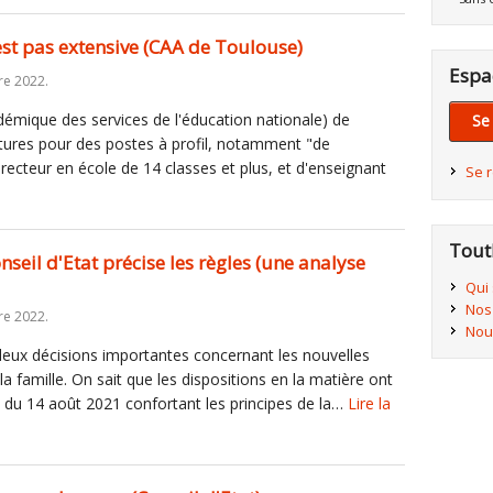
n'est pas extensive (CAA de Toulouse)
Espa
re 2022.
démique des services de l'éducation nationale) de
Se
atures pour des postes à profil, notamment "de
irecteur en école de 14 classes et plus, et d'enseignant
Se 
Tout
onseil d'Etat précise les règles (une analyse
Qui
Nos
re 2022.
Nou
 deux décisions importantes concernant les nouvelles
 la famille. On sait que les dispositions en la matière ont
loi du 14 août 2021 confortant les principes de la…
Lire la