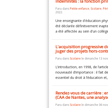
Indemnités : la fonction pri
Paru dans
Petite enfance
,
Scolaire
,
Pér
2022.
Une enseignante d'éducation physi
été déclarée définitivement inapte
a été affectée au sein d'un collè
L'acquisition progressive 
juger des projets hors-contr
Paru dans
Scolaire
le dimanche 13 no
L’introduction, en 1998, de l’artic
nouveauté d’importance : il fait 
essentiel du droit à l’éducation e
Rendez-vous de carrière : en
(CAA de Nantes, une analys
Paru dans
Scolaire
le dimanche 06 no