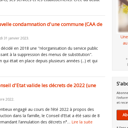
ouvelle condamnation d'une commune (CAA de
Une
i 31 janvier 2023.
au
 décidé en 2018 une "réorganisation du service public
issant à la suppression des menus de substitution".
*
on qui était en place depuis plusieurs années (...) et qui
S'ab
onseil d'Etat valide les décrets de 2022 (une
Abonne
l'infor
re 2022.
et rece
entieux engagé au cours de l’été 2022 à propos des
Ab
uction dans la famille, le Conseil d’Etat a été saisi de 8
 demandant l’annulation des décrets n°…
Lire la suite
* Sans 