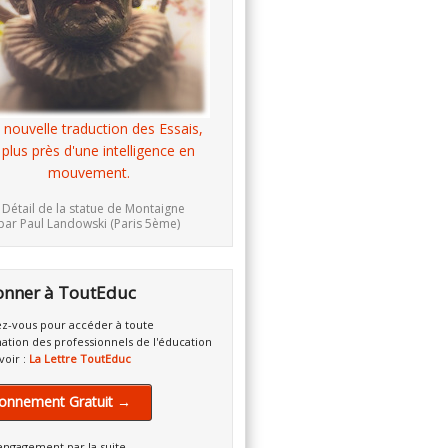
 nouvelle traduction des Essais,
 plus près d'une intelligence en
mouvement.
 Détail de la statue de Montaigne
par Paul Landowski (Paris 5ème)
onner à ToutEduc
z-vous pour accéder à toute
mation des professionnels de l'éducation
voir :
La Lettre ToutEduc
onnement Gratuit →
engagement par la suite.