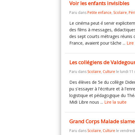
Voir les enfants invisibles
Paru dans
Petite enfance
,
Scolaire
,
Pér
Le cinéma peut-il servir explicit
des films à messages, didactique
des sept courts métrages réunis da
France, avaient pour tâche ...
Lire
Les collégiens de Valdegour
Paru dans
Scolaire
,
Culture
le lundi 11
Des élèves de 5e du collège Dider
pu s'essayer à l'écriture et à l'e
logistique et pédagogique du Théât
Midi Libre nous ...
Lire la suite
Grand Corps Malade slame 
Paru dans
Scolaire
,
Culture
le vendredi