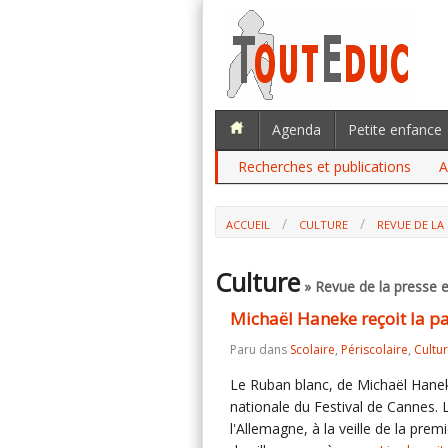
Agenda
Petite enfance
Recherches et publications
A
ACCUEIL
CULTURE
REVUE DE LA 
Culture
» Revue de la presse e
Michaël Haneke reçoit la 
Paru dans
Scolaire
,
Périscolaire
,
Cultu
Le Ruban blanc, de Michaël Haneke
nationale du Festival de Cannes. L
l'Allemagne, à la veille de la prem