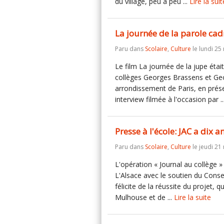
du village, peu à peu ...
Lire la suit
La journée de la parole cad
Paru dans
Scolaire
,
Culture
le lundi 25
Le film La journée de la jupe éta
collèges Georges Brassens et Ge
arrondissement de Paris, en prése
interview filmée à l'occasion par ..
Presse à l'école: JAC a dix a
Paru dans
Scolaire
,
Culture
le jeudi 21
L'opération « Journal au collège »
L'Alsace avec le soutien du Consei
félicite de la réussite du projet,
Mulhouse et de ...
Lire la suite