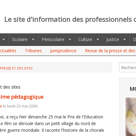
Le site d'information des professionnels 
Scolaire
Périscolaire
Culture
Justice
O
ctualités
Tribunes
Jurisprudence
Revue de la presse et des 
PRESSE ET DES SITES
t des sites
MO
palme pédagogique
re
le lundi 25 mai 2009.
, a reçu hier dimanche 25 mai le Prix de l'Education
e film se déroule dans un petit village du nord de
ière guerre mondiale. Il raconte l'histoire de la chorale