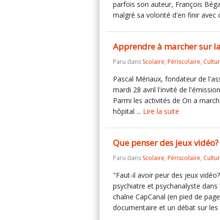
parfois son auteur, François Béga
malgré sa volonté d'en finir avec c
Apprendre à marcher sur la
Paru dans
Scolaire
,
Périscolaire
,
Cultu
Pascal Mériaux, fondateur de l'as
mardi 28 avril l'invité de l'émis
Parmi les activités de On a marché
hôpital ...
Lire la suite
Que penser des jeux vidéo?
Paru dans
Scolaire
,
Périscolaire
,
Cultu
"Faut-il avoir peur des jeux vidé
psychiatre et psychanalyste dans u
chaîne CapCanal (en pied de page 
documentaire et un débat sur les j