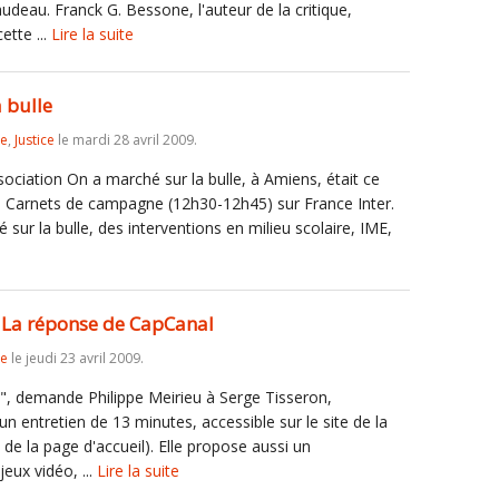
udeau. Franck G. Bessone, l'auteur de la critique,
ette ...
Lire la suite
 bulle
re
,
Justice
le mardi 28 avril 2009.
sociation On a marché sur la bulle, à Amiens, était ce
sion Carnets de campagne (12h30-12h45) sur France Inter.
 sur la bulle, des interventions en milieu scolaire, IME,
 La réponse de CapCanal
re
le jeudi 23 avril 2009.
o?", demande Philippe Meirieu à Serge Tisseron,
n entretien de 13 minutes, accessible sur le site de la
de la page d'accueil). Elle propose aussi un
eux vidéo, ...
Lire la suite