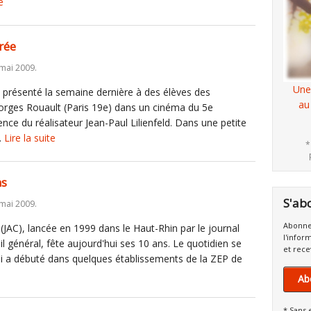
e
rée
 mai 2009.
Une
it présenté la semaine dernière à des élèves des
au
orges Rouault (Paris 19e) dans un cinéma du 5e
nce du réalisateur Jean-Paul Lilienfeld. Dans une petite
.
Lire la suite
*
ns
S'ab
 mai 2009.
Abonne
 (JAC), lancée en 1999 dans le Haut-Rhin par le journal
l'infor
l général, fête aujourd'hui ses 10 ans. Le quotidien se
et rece
 qui a débuté dans quelques établissements de la ZEP de
Ab
* Sans 