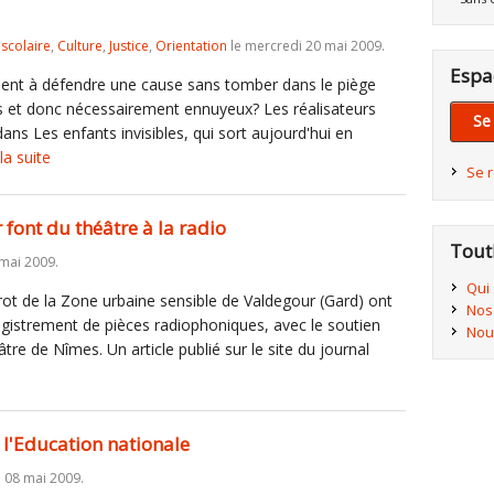
iscolaire
,
Culture
,
Justice
,
Orientation
le mercredi 20 mai 2009.
Espa
ement à défendre une cause sans tomber dans le piège
s et donc nécessairement ennuyeux? Les réalisateurs
Se
ns Les enfants invisibles, qui sort aujourd'hui en
 la suite
Se 
 font du théâtre à la radio
Tout
 mai 2009.
Qui
ot de la Zone urbaine sensible de Valdegour (Gard) ont
Nos
nregistrement de pièces radiophoniques, avec le soutien
Nou
re de Nîmes. Un article publié sur le site du journal
l'Education nationale
 08 mai 2009.