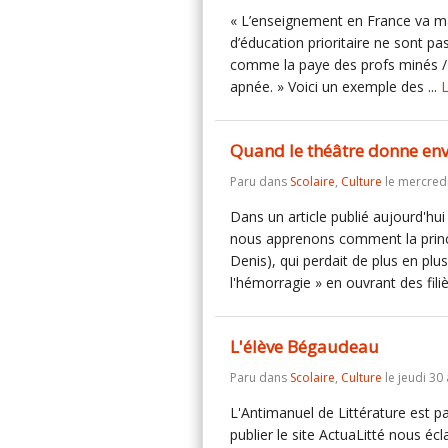
« L’enseignement en France va mal
d’éducation prioritaire ne sont pa
comme la paye des profs minés / 
apnée. » Voici un exemple des ...
L
Quand le théâtre donne envie
Paru dans
Scolaire
,
Culture
le mercredi
Dans un article publié aujourd'hui
nous apprenons comment la princ
Denis), qui perdait de plus en plu
l'hémorragie » en ouvrant des filiè
L'élève Bégaudeau
Paru dans
Scolaire
,
Culture
le jeudi 30 
L'Antimanuel de Littérature est pa
publier le site ActuaLitté nous éc