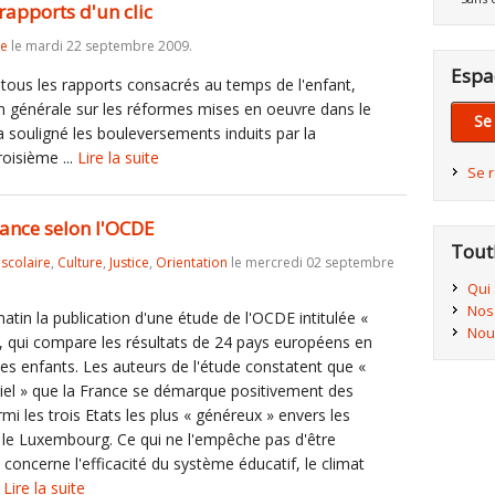
rapports d'un clic
re
le mardi 22 septembre 2009.
Espa
tous les rapports consacrés au temps de l'enfant,
on générale sur les réformes mises en oeuvre dans le
Se
 souligné les bouleversements induits par la
oisième ...
Lire la suite
Se 
France selon l'OCDE
Tout
iscolaire
,
Culture
,
Justice
,
Orientation
le mercredi 02 septembre
Qui
Nos
tin la publication d'une étude de l'OCDE intitulée «
Nou
», qui compare les résultats de 24 pays européens en
es enfants. Les auteurs de l'étude constatent que «
riel » que la France se démarque positivement des
mi les trois Etats les plus « généreux » envers les
t le Luxembourg. Ce qui ne l'empêche pas d'être
 concerne l'efficacité du système éducatif, le climat
.
Lire la suite