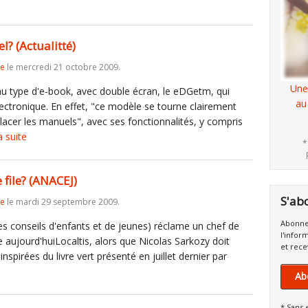
? (Actualitté)
re
le mercredi 21 octobre 2009.
Une
eau type d'e-book, avec double écran, le eDGetm, qui
au
électronique. En effet, "ce modèle se tourne clairement
acer les manuels", avec ses fonctionnalités, y compris
a suite
*
 file? (ANACEJ)
S'ab
re
le mardi 29 septembre 2009.
Abonne
es conseils d'enfants et de jeunes) réclame un chef de
l'infor
que aujourd'huiLocaltis, alors que Nicolas Sarkozy doit
et rece
pirées du livre vert présenté en juillet dernier par
Ab
* Sans 