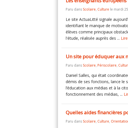
Les enseignants européens 
Paru dans
Scolaire
,
Culture
le mardi 25
Le site ActuaLitté signale aujour
identifiant le manque de motivat
élèves comme principaux obstacles
l'étude, réalisée auprès des ...
Lire
Un site pour éduquer aux 
Paru dans
Scolaire
,
Périscolaire
,
Cultu
Daniel Salles, qui était coordina
démis de ses fonctions, lance le 
l’éducation aux médias et à la cit
fonctionnement des médias, ...
Li
Quelles aides financières p
Paru dans
Scolaire
,
Culture
,
Orientatio