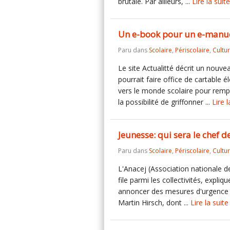
brutale. Par ailleurs, ...
Lire la suite
Un e-book pour un e-manuel
Paru dans
Scolaire
,
Périscolaire
,
Cultu
Le site Actualitté décrit un nouv
pourrait faire office de cartable 
vers le monde scolaire pour rempl
la possibilité de griffonner ...
Lire l
Jeunesse: qui sera le chef de
Paru dans
Scolaire
,
Périscolaire
,
Cultu
L'Anacej (Association nationale d
file parmi les collectivités, expli
annoncer des mesures d'urgence ins
Martin Hirsch, dont ...
Lire la suite