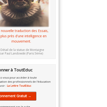
 nouvelle traduction des Essais,
 plus près d'une intelligence en
mouvement.
 Détail de la statue de Montaigne
par Paul Landowski (Paris 5ème)
onner à ToutEduc
z-vous pour accéder à toute
mation des professionnels de l'éducation
voir :
La Lettre ToutEduc
onnement Gratuit →
engagement par la suite.