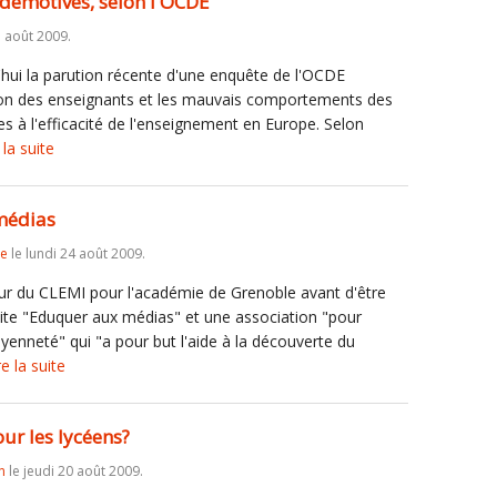
démotivés, selon l'OCDE
 août 2009.
d'hui la parution récente d'une enquête de l'OCDE
ion des enseignants et les mauvais comportements des
 à l'efficacité de l'enseignement en Europe. Selon
 la suite
médias
re
le lundi 24 août 2009.
teur du CLEMI pour l'académie de Grenoble avant d'être
site "Eduquer aux médias" et une association "pour
oyenneté" qui "a pour but l'aide à la découverte du
re la suite
our les lycéens?
n
le jeudi 20 août 2009.