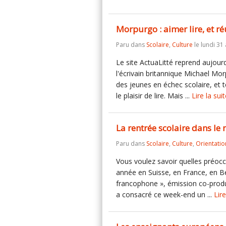
Morpurgo : aimer lire, et ré
Paru dans
Scolaire
,
Culture
le lundi 31
Le site ActuaLitté reprend aujourd
l'écrivain britannique Michael Mo
des jeunes en échec scolaire, et t
le plaisir de lire. Mais ...
Lire la sui
La rentrée scolaire dans l
Paru dans
Scolaire
,
Culture
,
Orientatio
Vous voulez savoir quelles préocc
année en Suisse, en France, en Be
francophone », émission co-produ
a consacré ce week-end un ...
Lire