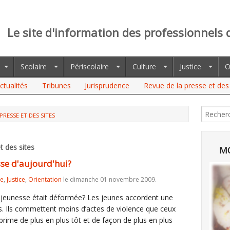
Le site d'information des professionnels 
Scolaire
Périscolaire
Culture
Justice
O
ctualités
Tribunes
Jurisprudence
Revue de la presse et des 
PRESSE ET DES SITES
t des sites
MO
se d'aujourd'hui?
re
,
Justice
,
Orientation
le dimanche 01 novembre 2009.
 la jeunesse était déformée? Les jeunes accordent une
s. Ils commettent moins d’actes de violence que ceux
xprime de plus en plus tôt et de façon de plus en plus