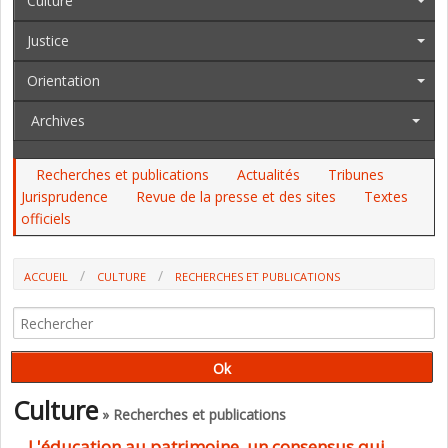
Culture
Justice
Orientation
Archives
Recherches et publications
Actualités
Tribunes
Jurisprudence
Revue de la presse et des sites
Textes
officiels
ACCUEIL
CULTURE
RECHERCHES ET PUBLICATIONS
Culture
» Recherches et publications
L'éducation au patrimoine, un consensus qui