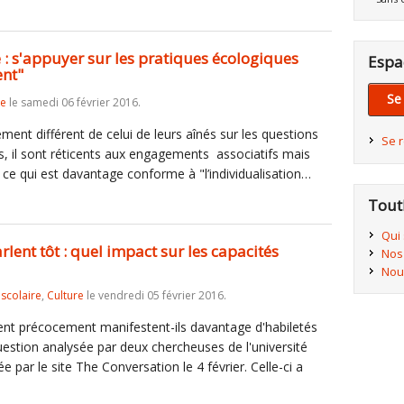
e
 : s'appuyer sur les pratiques écologiques
Espa
ent"
Se
re
le samedi 06 février 2016.
nt différent de celui de leurs aînés sur les questions
Se 
, il sont réticents aux engagements associatifs mais
 ce qui est davantage conforme à "l’individualisation…
Tout
Qui
lent tôt : quel impact sur les capacités
Nos
Nou
iscolaire
,
Culture
le vendredi 05 février 2016.
ent précocement manifestent-ils davantage d'habiletés
 question analysée par deux chercheuses de l'université
 par le site The Conversation le 4 février. Celle-ci a