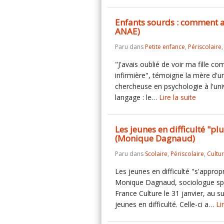
Enfants sourds : comment a
ANAE)
Paru dans
Petite enfance
,
Périscolaire
"J'avais oublié de voir ma fille c
infirmière", témoigne la mère d'un
chercheuse en psychologie à l'unive
langage : le…
Lire la suite
Les jeunes en difficulté "p
(Monique Dagnaud)
Paru dans
Scolaire
,
Périscolaire
,
Cultu
Les jeunes en difficulté "s'appro
Monique Dagnaud, sociologue spéc
France Culture le 31 janvier, au 
jeunes en difficulté. Celle-ci a…
Li