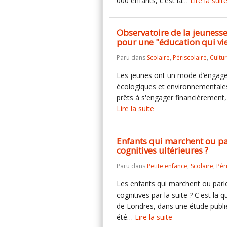
000 enfants, c'est la…
Lire la suit
Observatoire de la jeunesse
pour une "éducation qui vi
Paru dans
Scolaire
,
Périscolaire
,
Cultu
Les jeunes ont un mode d’engageme
écologiques et environnementales
prêts à s'engager financièrement,
Lire la suite
Enfants qui marchent ou par
cognitives ultérieures ?
Paru dans
Petite enfance
,
Scolaire
,
Pér
Les enfants qui marchent ou parl
cognitives par la suite ? C'est la
de Londres, dans une étude publiée
été…
Lire la suite