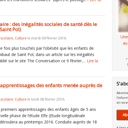
re : des inégalités sociales de santé dès le
Saint Pol)
Une
iscolaire
,
Culture
le mardi 09 février 2016.
au
e fois plus touchés par l’obésité que les enfants de
baut de Saint Pol, dans un article sur les inégalités
*
ublié sur le site The Conversation ce 9 février.…
Lire la
S'ab
 apprentissages des enfants menée auprès de
Abonne
l'infor
iscolaire
,
Culture
le lundi 08 février 2016.
et rece
es premiers apprentissages des enfants âgés de 5 ans
Ab
ouvelle phase de l’étude Elfe (Etude longitudinale
e déroulera au printemps 2016. Conduite auprès de 18
* Sans 