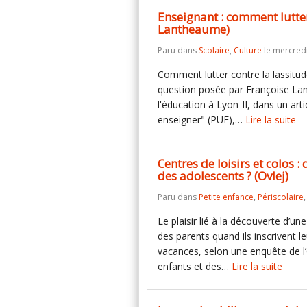
Enseignant : comment lutter
Lantheaume)
Paru dans
Scolaire
,
Culture
le mercredi
Comment lutter contre la lassitude
question posée par Françoise Lan
l'éducation à Lyon-II, dans un art
enseigner" (PUF),…
Lire la suite
Centres de loisirs et colos :
des adolescents ? (Ovlej)
Paru dans
Petite enfance
,
Périscolaire
Le plaisir lié à la découverte d’une
des parents quand ils inscrivent l
vacances, selon une enquête de l’
enfants et des…
Lire la suite