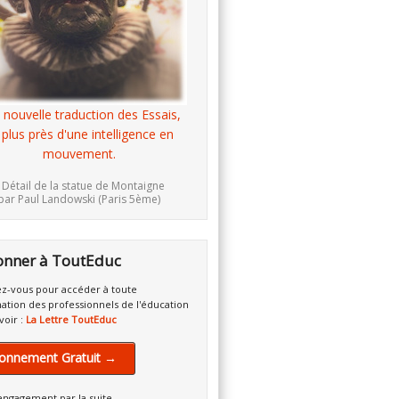
 nouvelle traduction des Essais,
 plus près d'une intelligence en
mouvement.
 Détail de la statue de Montaigne
par Paul Landowski (Paris 5ème)
onner à ToutEduc
z-vous pour accéder à toute
mation des professionnels de l'éducation
voir :
La Lettre ToutEduc
onnement Gratuit →
engagement par la suite.