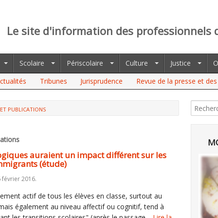
Le site d'information des professionnels 
Scolaire
Périscolaire
Culture
Justice
O
ctualités
Tribunes
Jurisprudence
Revue de la presse et des 
ET PUBLICATIONS
ations
MO
giques auraient un impact différent sur les
mmigrants (étude)
 février 2016.
ssement actif de tous les élèves en classe, surtout au
ais également au niveau affectif ou cognitif, tend à
ant les transitions scolaires" (après le passage…
Lire la