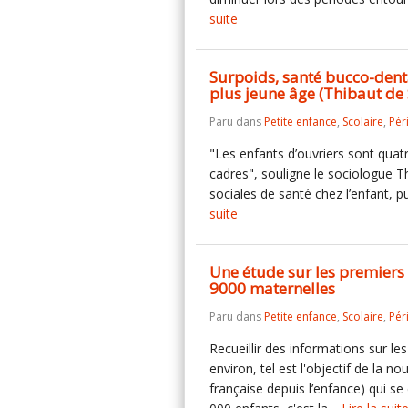
suite
Surpoids, santé bucco-dentai
plus jeune âge (Thibaut de 
Paru dans
Petite enfance
,
Scolaire
,
Pér
"Les enfants d’ouvriers sont quatr
cadres", souligne le sociologue Thi
sociales de santé chez l’enfant, p
suite
Une étude sur les premiers
9000 maternelles
Paru dans
Petite enfance
,
Scolaire
,
Pér
Recueillir des informations sur l
environ, tel est l'objectif de la n
française depuis l’enfance) qui s