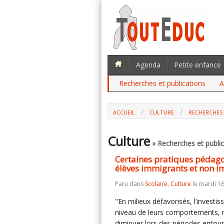
Agenda
Petite enfance
Recherches et publications
A
ACCUEIL
CULTURE
RECHERCHES 
Culture
» Recherches et public
Certaines pratiques pédago
élèves immigrants et non i
Paru dans
Scolaire
,
Culture
le mardi 16
"En milieux défavorisés, l’investi
niveau de leurs comportements, m
diminuer lors des périodes entour