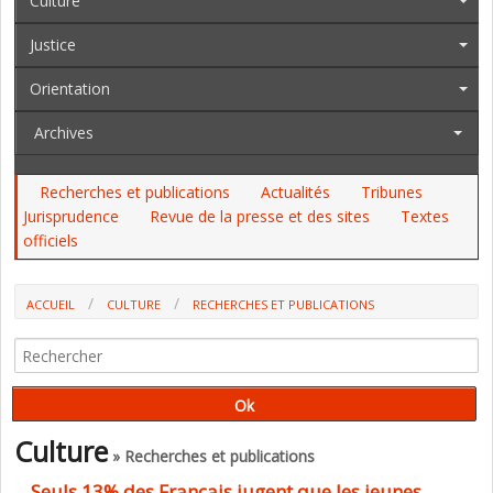
Culture
Justice
Orientation
Archives
Recherches et publications
Actualités
Tribunes
Jurisprudence
Revue de la presse et des sites
Textes
officiels
ACCUEIL
CULTURE
RECHERCHES ET PUBLICATIONS
Culture
» Recherches et publications
Seuls 13% des Français jugent que les jeunes