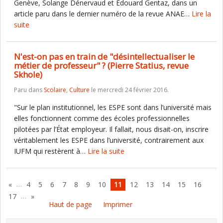
Genève, Solange Dénervaud et Édouard Gentaz, dans un
article paru dans le dernier numéro de la revue ANAE…
Lire la
suite
N'est-on pas en train de "désintellectualiser le
métier de professeur" ? (Pierre Statius, revue
Skhole)
Paru dans
Scolaire
,
Culture
le mercredi 24 février 2016.
"Sur le plan institutionnel, les ESPE sont dans l’université mais
elles fonctionnent comme des écoles professionnelles
pilotées par l’État employeur. Il fallait, nous disait-on, inscrire
véritablement les ESPE dans l’université, contrairement aux
IUFM qui restèrent à…
Lire la suite
…
«
4
5
6
7
8
9
10
11
12
13
14
15
16
…
17
»
Haut de page
Imprimer