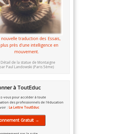
 nouvelle traduction des Essais,
 plus près d'une intelligence en
mouvement.
 Détail de la statue de Montaigne
par Paul Landowski (Paris 5ème)
onner à ToutEduc
z-vous pour accéder à toute
mation des professionnels de l'éducation
voir :
La Lettre ToutEduc
onnement Gratuit →
engagement par la suite.