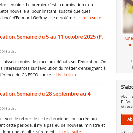
e semaine. Le premier c’est la nomination d’un
ette nouvelle a, pour l’instant, suscité quelques
 "techno" d’Edouard Geffray. Le deuxième…
Lire la suite
ducation, Semaine du 5 au 11 octobre 2025 (P.
Une
au
obre 2025.
e laissent moins de place aux débats sur l’éducation. On
*
intéressantes sur l’évolution du métier d’enseignant à
conférence du CNESCO sur ce…
Lire la suite
S'ab
ducation, Semaine du 28 septembre au 4
Abonne
l'infor
et rece
obre 2025.
n, voici le retour de cette chronique consacrée aux
Ab
ant cette période, il n’y a pas eu de nouveau ministre et
n a donc une récolte, sûrement…
Lire la suite
* Sans 