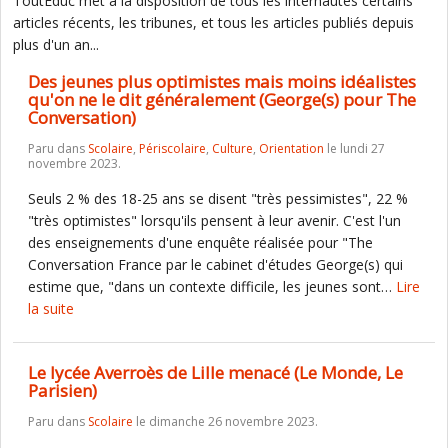
ToutEduc met à la disposition de tous les internautes certains
articles récents, les tribunes, et tous les articles publiés depuis
plus d'un an...
Des jeunes plus optimistes mais moins idéalistes
qu'on ne le dit généralement (George(s) pour The
Conversation)
Paru dans
Scolaire
,
Périscolaire
,
Culture
,
Orientation
le lundi 27
novembre 2023.
Seuls 2 % des 18-25 ans se disent "très pessimistes", 22 %
"très optimistes" lorsqu'ils pensent à leur avenir. C'est l'un
des enseignements d'une enquête réalisée pour "The
Conversation France par le cabinet d'études George(s) qui
estime que, "dans un contexte difficile, les jeunes sont…
Lire
la suite
Le lycée Averroès de Lille menacé (Le Monde, Le
Parisien)
Paru dans
Scolaire
le dimanche 26 novembre 2023.