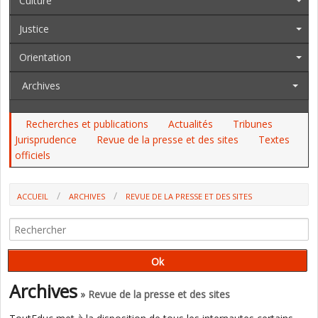
Culture
Justice
Orientation
Archives
Recherches et publications
Actualités
Tribunes
Jurisprudence
Revue de la presse et des sites
Textes
officiels
ACCUEIL
ARCHIVES
REVUE DE LA PRESSE ET DES SITES
Archives
» Revue de la presse et des sites