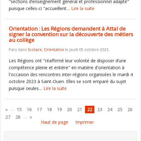
"sections d’enseignement général et professionnel adapté"
puisque celles-ci "accueillent…
Lire la suite
Orientation : Les Régions demandent à Attal de
signer la convention sur la découverte des métiers
au collège
Paru dans
Scolaire
,
Orientation
le jeudi 05 octobre 2023.
Les Régions ont "réaffirmé leur volonté de disposer d’une
compétence pleine et entière" en matière d'orientation à
l'occasion des rencontres inter-régions organisées le mardi 4
octobre 2023 à Saint-Ouen. Elles se sont emparé du sujet
puisque seules…
Lire la suite
…
«
15
16
17
18
19
20
21
22
23
24
25
26
…
27
28
»
Haut de page
Imprimer