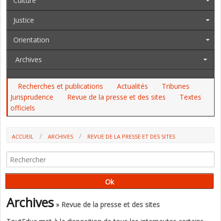
Culture
Justice
Orientation
Archives
Recherches et publications
Actualités
Tribunes
Jurisprudence
Revue de la presse et des sites
Textes
officiels
ACCUEIL
ARCHIVES
REVUE DE LA PRESSE ET DES SITES
Archives
» Revue de la presse et des sites