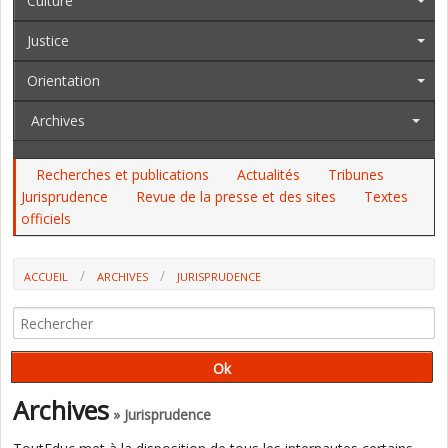
Culture
Justice
Orientation
Archives
Recherches et publications
Actualités
Tribunes
Jurisprudence
Revue de la presse et des sites
Textes
officiels
ACCUEIL
ARCHIVES
JURISPRUDENCE
Archives
» Jurisprudence