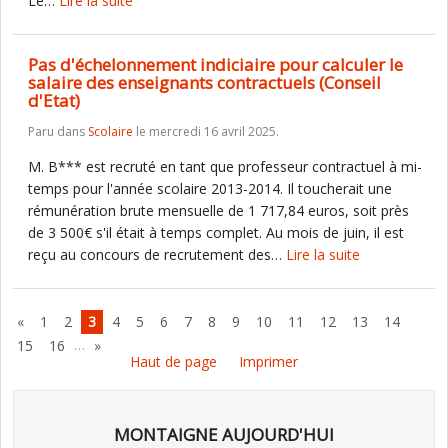
Le…
Lire la suite
Pas d'échelonnement indiciaire pour calculer le
salaire des enseignants contractuels (Conseil
d'Etat)
Paru dans
Scolaire
le mercredi 16 avril 2025.
M. B*** est recruté en tant que professeur contractuel à mi-
temps pour l'année scolaire 2013-2014. Il toucherait une
rémunération brute mensuelle de 1 717,84 euros, soit près
de 3 500€ s'il était à temps complet. Au mois de juin, il est
reçu au concours de recrutement des…
Lire la suite
«
1
2
3
4
5
6
7
8
9
10
11
12
13
14
…
15
16
»
Haut de page
Imprimer
MONTAIGNE AUJOURD'HUI