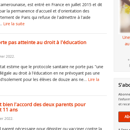
merounaise, est entré en France en juillet 2015 et dit
e par la permanence d'accueil et d'orientation des
tement de Paris qui refuse de l'admettre à l'aide
n…
Lire la suite
Une
rte pas atteinte au droit à l'éducation
au
ier 2022.
*
État estime que le protocole sanitaire ne porte pas "une
llégale au droit à l'éducation en ne prévoyant pas une
e d'isolement pour les élèves de douze ans ne…
Lire la
S'ab
Abonne
l'infor
aut bien l'accord des deux parents pour
et rece
t 11 ans
Ab
ier 2022.
ul parent nécessaire pour dépister ou vacciner contre la
* Sans 