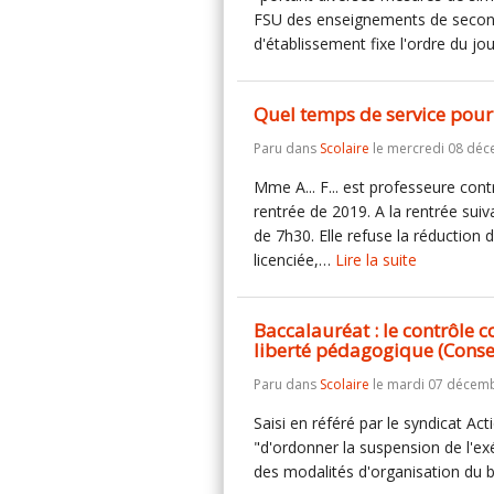
FSU des enseignements de second d
d'établissement fixe l'ordre du jo
Quel temps de service pour l
Paru dans
Scolaire
le mercredi 08 déc
Mme A... F... est professeure con
rentrée de 2019. A la rentrée suiv
de 7h30. Elle refuse la réduction d
licenciée,…
Lire la suite
Baccalauréat : le contrôle 
liberté pédagogique (Consei
Paru dans
Scolaire
le mardi 07 décemb
Saisi en référé par le syndicat Ac
"d'ordonner la suspension de l'exé
des modalités d'organisation du 