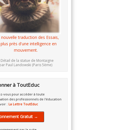
 nouvelle traduction des Essais,
 plus près d'une intelligence en
mouvement.
 Détail de la statue de Montaigne
par Paul Landowski (Paris 5ème)
onner à ToutEduc
z-vous pour accéder à toute
mation des professionnels de l'éducation
voir :
La Lettre ToutEduc
onnement Gratuit →
engagement par la suite.