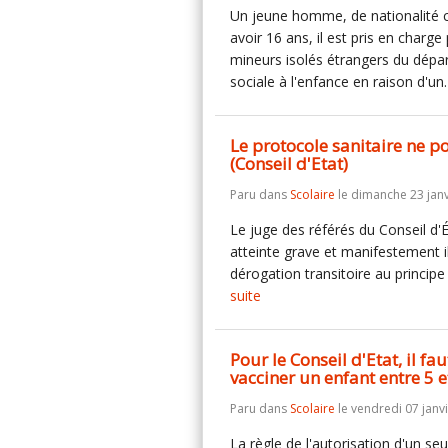
Un jeune homme, de nationalité ca
avoir 16 ans, il est pris en charg
mineurs isolés étrangers du dépar
sociale à l'enfance en raison d'u
Le protocole sanitaire ne po
(Conseil d'Etat)
Paru dans
Scolaire
le dimanche 23 janv
Le juge des référés du Conseil d'
atteinte grave et manifestement i
dérogation transitoire au princip
suite
Pour le Conseil d'Etat, il f
vacciner un enfant entre 5 e
Paru dans
Scolaire
le vendredi 07 janv
La règle de l'autorisation d'un se