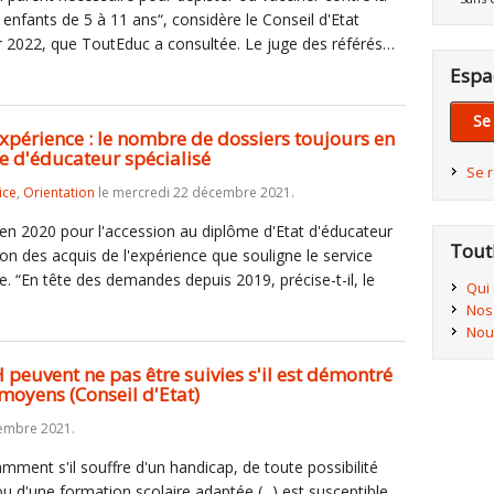
 enfants de 5 à 11 ans“, considère le Conseil d'Etat
 2022, que ToutEduc a consultée. Le juge des référés…
Espa
Se
expérience : le nombre de dossiers toujours en
e d'éducateur spécialisé
Se 
ice
,
Orientation
le mercredi 22 décembre 2021.
en 2020 pour l'accession au diplôme d'Etat d'éducateur
Tout
tion des acquis de l'expérience que souligne le service
e. “En tête des demandes depuis 2019, précise-t-il, le
Qui
Nos
Nou
peuvent ne pas être suivies s'il est démontré
moyens (Conseil d'Etat)
embre 2021.
mment s'il souffre d'un handicap, de toute possibilité
ou d'une formation scolaire adaptée (...) est susceptible