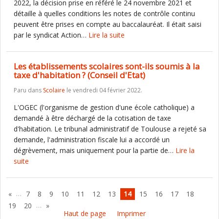
2022, la décision prise en référé le 24 novembre 2021 et
détaille à quelles conditions les notes de contrôle continu
peuvent être prises en compte au baccalauréat. Il était saisi
par le syndicat Action…
Lire la suite
Les établissements scolaires sont-ils soumis à la
taxe d'habitation ? (Conseil d'Etat)
Paru dans
Scolaire
le vendredi 04 février 2022.
L'OGEC (l'organisme de gestion d'une école catholique) a
demandé à être déchargé de la cotisation de taxe
d'habitation. Le tribunal administratif de Toulouse a rejeté sa
demande, l'administration fiscale lui a accordé un
dégrèvement, mais uniquement pour la partie de…
Lire la
suite
…
«
7
8
9
10
11
12
13
14
15
16
17
18
…
19
20
»
Haut de page
Imprimer