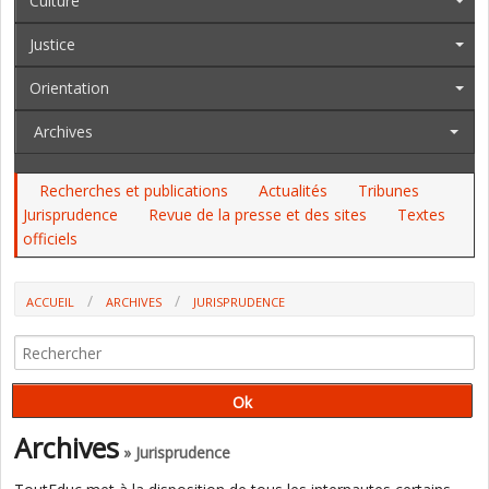
Culture
Justice
Orientation
Archives
Recherches et publications
Actualités
Tribunes
Jurisprudence
Revue de la presse et des sites
Textes
officiels
ACCUEIL
ARCHIVES
JURISPRUDENCE
Archives
» Jurisprudence