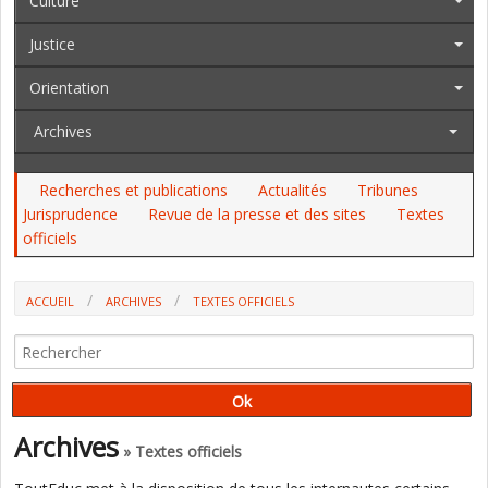
Culture
Justice
Orientation
Archives
Recherches et publications
Actualités
Tribunes
Jurisprudence
Revue de la presse et des sites
Textes
officiels
ACCUEIL
ARCHIVES
TEXTES OFFICIELS
Archives
» Textes officiels