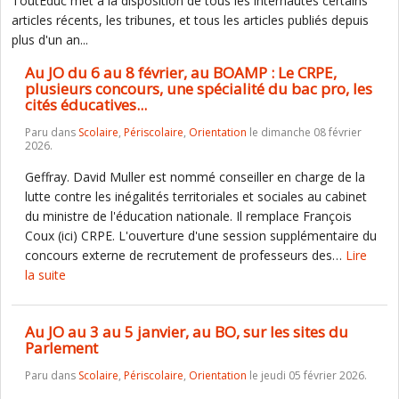
ToutEduc met à la disposition de tous les internautes certains
articles récents, les tribunes, et tous les articles publiés depuis
plus d'un an...
Au JO du 6 au 8 février, au BOAMP : Le CRPE,
plusieurs concours, une spécialité du bac pro, les
cités éducatives...
Paru dans
Scolaire
,
Périscolaire
,
Orientation
le dimanche 08 février
2026.
Geffray. David Muller est nommé conseiller en charge de la
lutte contre les inégalités territoriales et sociales au cabinet
du ministre de l'éducation nationale. Il remplace François
Coux (ici) CRPE. L'ouverture d'une session supplémentaire du
concours externe de recrutement de professeurs des…
Lire
la suite
Au JO au 3 au 5 janvier, au BO, sur les sites du
Parlement
Paru dans
Scolaire
,
Périscolaire
,
Orientation
le jeudi 05 février 2026.