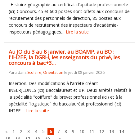
l'Histoire-géographie au certificat d'aptitude professionnelle
(ici) Concours. 45 et 600 postes sont offets aux concours de
recrutement des personnels de direction, 85 postes aux
concours de recrutement des inspecteurs d'académie-
inspecteurs pédagogiques…
Lire la suite
Au JO du 3 au 8 janvier, au BOAMP, au BO :
l'IH2EF, la DGRH, les enseignants du privé, les
concours à bac+3...
Paru dans
Scolaire
,
Orientation
le jeudi 08 janvier 2026.
Insertion. Des modifications à l'arrêté créant
INSERJEUNES (ici) Baccalauréat et BP. Deux arrêtés relatifs à
la spécialité "coiffure" du brevet professionnel (ici) et à la
spécialité "logistique" du baccalauréat professionnel (ici)
IH2EF.…
Lire la suite
«
1
2
3
4
5
6
7
8
9
10
11
12
13
14
…
15
16
17
18
19
»