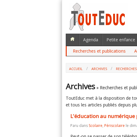
Agenda
Petite enfance
Recherches et publications
A
ACCUEIL
ARCHIVES
RECHERCHES
Archives
» Recherches et publ
ToutEduc met à la disposition de tous
et tous les articles publiés depuis plu
L'éducation au numérique p
Paru dans
Scolaire
,
Périscolaire
le dim
Peut-on se passer de son télépho