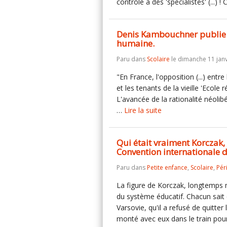
contrôle à des 'spécialistes' (...) 
Denis Kambouchner publie 
humaine.
Paru dans
Scolaire
le dimanche 11 janv
"En France, l'opposition (...) en
et les tenants de la vieille 'Ecole 
L'avancée de la rationalité néolib
…
Lire la suite
Qui était vraiment Korczak, d
Convention internationale de
Paru dans
Petite enfance
,
Scolaire
,
Pér
La figure de Korczak, longtemps 
du système éducatif. Chacun sait q
Varsovie, qu'il a refusé de quitter 
monté avec eux dans le train po