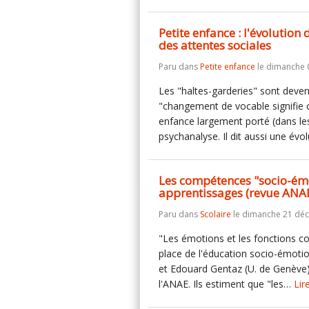
Petite enfance : l'évolutio
des attentes sociales
Paru dans
Petite enfance
le dimanche 0
Les "haltes-garderies" sont deve
"changement de vocable signifie 
enfance largement porté (dans les 
psychanalyse. Il dit aussi une évo
Les compétences "socio-émot
apprentissages (revue ANA
Paru dans
Scolaire
le dimanche 21 dé
"Les émotions et les fonctions co
place de l'éducation socio-émotion
et Edouard Gentaz (U. de Genève)
l'ANAE. Ils estiment que "les…
Lir