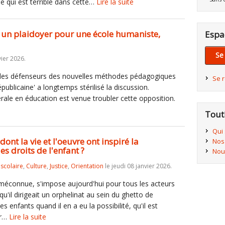
! Ce qui est terrible dans cette…
Lire la suite
un plaidoyer pour une école humaniste,
Espa
Se
ier 2026.
tre les défenseurs des nouvelles méthodes pédagogiques
Se 
républicaine' a longtemps stérilisé la discussion.
érale en éducation est venue troubler cette opposition.
Tout
Qui
ont la vie et l'oeuvre ont inspiré la
Nos
s droits de l'enfant ?
Nou
iscolaire
,
Culture
,
Justice
,
Orientation
le jeudi 08 janvier 2026.
méconnue, s'impose aujourd'hui pour tous les acteurs
u'il dirigeait un orphelinat au sein du ghetto de
les enfants quand il en a eu la possibilité, qu'il est
ur…
Lire la suite