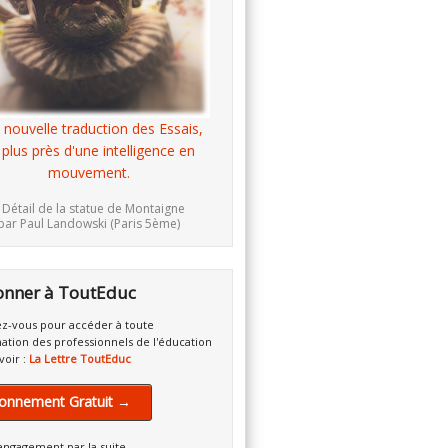
 nouvelle traduction des Essais,
 plus près d'une intelligence en
mouvement.
 Détail de la statue de Montaigne
par Paul Landowski (Paris 5ème)
onner à ToutEduc
z-vous pour accéder à toute
mation des professionnels de l'éducation
voir :
La Lettre ToutEduc
onnement Gratuit →
engagement par la suite.