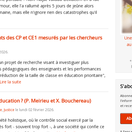
mour, elle l'a rallumé après 5 jours de jeûne alors
emaine, mais elle n'ignore rien des catastrophes qu'il
ts des CP et CE1 mesurés par les chercheurs
Une
au
2026.
*
 projet de recherche visant à investiguer plus
ues pédagogiques des enseignants et les performances
éduction de la taille de classe en éducation prioritaire",
Lire la suite
S'ab
Abonne
ducation ? (P. Meirieu et X. Bouchereau)
l'infor
et rece
re
,
Justice
le lundi 02 février 2026.
Ab
 holistique, où le contrôle social exercé par la
ès fort - souvent trop fort -, à une société qui confie ce
* Sans 