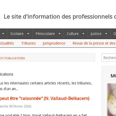
Le site d'information des professionnels 
Scolaire
Périscolaire
Culture
Justice
O
ctualités
Tribunes
Jurisprudence
Revue de la presse et des 
 ET PUBLICATIONS
ications
MO
 les internautes certains articles récents, les tribunes,
s d'un an...
eut être "raisonnée" (N. Vallaud-Belkacem)
anche 08 février 2026.
ne portable ? Non. Najat Vallaud-Belkacem en a fait