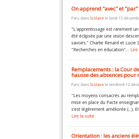
On apprend "avec" et "par" 
Paru dans
Scolaire
le lundi 15 décemb
"L'apprentissage est rarement un 
été éclipsée par une vision descen
savoirs." Charlie Renard et Lucie 
"Recherches en éducation"…
Lire
Remplacements : la Cour de
hausse des absences pour r
Paru dans
Scolaire
le vendredi 12 déc
"Les moyens consacrés au remplac
mise en place du Pacte enseignant
s’est légèrement améliorée (...).
Lire la suite
Orientation : les anciens él