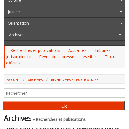
Culture
Justice
Orientation
Archives
Recherches et publications
Actualités
Tribunes
Jurisprudence
Revue de la presse et des sites
Textes
officiels
ACCUEIL
ARCHIVES
RECHERCHES ET PUBLICATIONS
Archives
» Recherches et publications