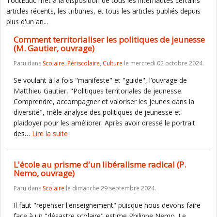
ToutEduc met à la disposition de tous les internautes certains
articles récents, les tribunes, et tous les articles publiés depuis
plus d'un an...
Comment territorialiser les politiques de jeunesse
(M. Gautier, ouvrage)
Paru dans
Scolaire
,
Périscolaire
,
Culture
le mercredi 02 octobre 2024.
Se voulant à la fois "manifeste" et "guide", l’ouvrage de
Matthieu Gautier, "Politiques territoriales de jeunesse.
Comprendre, accompagner et valoriser les jeunes dans la
diversité", mêle analyse des politiques de jeunesse et
plaidoyer pour les améliorer. Après avoir dressé le portrait
des…
Lire la suite
L'école au prisme d'un libéralisme radical (P.
Nemo, ouvrage)
Paru dans
Scolaire
le dimanche 29 septembre 2024.
Il faut "repenser l'enseignement" puisque nous devons faire
face à un "désastre scolaire" estime Philippe Nemo. Le