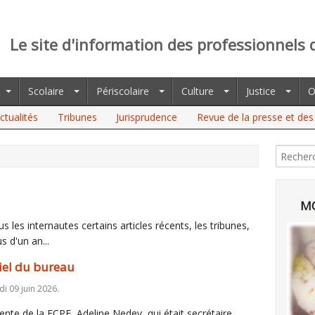
Le site d'information des professionnels 
Scolaire
Périscolaire
Culture
Justice
O
ctualités
Tribunes
Jurisprudence
Revue de la presse et des 
MO
 les internautes certains articles récents, les tribunes,
s d'un an...
iel du bureau
i 09 juin 2026.
ente de la FCPE, Adeline Nedev, qui était secrétaire