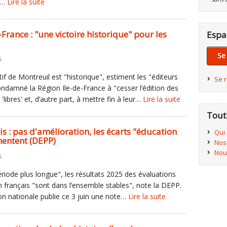
ci…
Lire la suite
France : "une victoire historique" pour les
Espa
Se
.
tif de Montreuil est "historique", estiment les "éditeurs
Se 
condamné la Région Ile-de-France à "cesser l’édition des
'libres' et, d’autre part, à mettre fin à leur…
Lire la suite
Tout
s : pas d'amélioration, les écarts "éducation
Qui
mentent (DEPP)
Nos
Nou
.
riode plus longue", les résultats 2025 des évaluations
n français "sont dans l’ensemble stables", note la DEPP.
ion nationale publie ce 3 juin une note…
Lire la suite