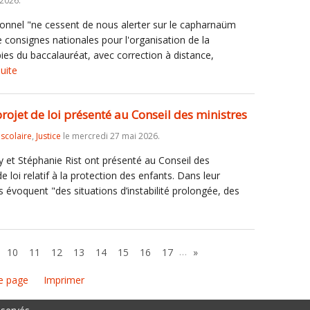
 2026.
onnel "ne cessent de nous alerter sur le capharnaüm
 consignes nationales pour l'organisation de la
ies du baccalauréat, avec correction à distance,
suite
 projet de loi présenté au Conseil des ministres
iscolaire
,
Justice
le mercredi 27 mai 2026.
 et Stéphanie Rist ont présenté au Conseil des
e loi relatif à la protection des enfants. Dans leur
 évoquent "des situations d’instabilité prolongée, des
…
10
11
12
13
14
15
16
17
»
e page
Imprimer