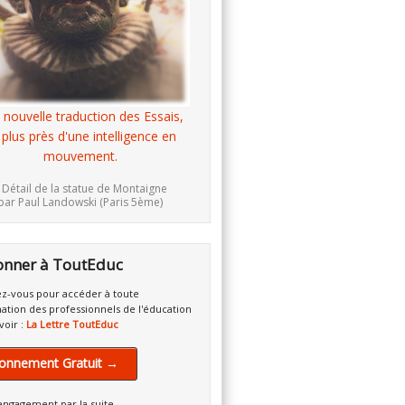
 nouvelle traduction des Essais,
 plus près d'une intelligence en
mouvement.
 Détail de la statue de Montaigne
par Paul Landowski (Paris 5ème)
onner à ToutEduc
z-vous pour accéder à toute
mation des professionnels de l'éducation
voir :
La Lettre ToutEduc
onnement Gratuit →
engagement par la suite.