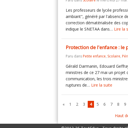
Paru dans
Scolaire
le mercredi 27 mai
Les professeurs de lycée professi
ambiant", généré par l'absence de
correction dématérialisée des cop
indique le SNETAA dans…
Lire la 
Protection de l'enfance : le
Paru dans
Petite enfance
,
Scolaire
,
Pér
Gérald Darmanin, Edouard Geffray
ministres de ce 27 mai un projet d
communication, les trois ministres
ruptures de…
Lire la suite
«
1
2
3
4
5
6
7
8
9
Haut d