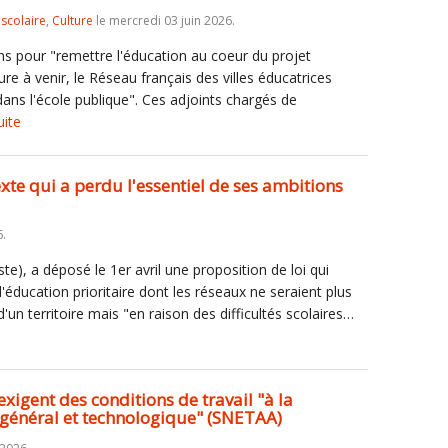
iscolaire
,
Culture
le mercredi 03 juin 2026.
ns pour "remettre l'éducation au coeur du projet
e à venir, le Réseau français des villes éducatrices
ans l'école publique". Ces adjoints chargés de
uite
exte qui a perdu l'essentiel de ses ambitions
6.
ste), a déposé le 1er avril une proposition de loi qui
l'éducation prioritaire dont les réseaux ne seraient plus
 d'un territoire mais "en raison des difficultés scolaires…
xigent des conditions de travail "à la
général et technologique" (SNETAA)