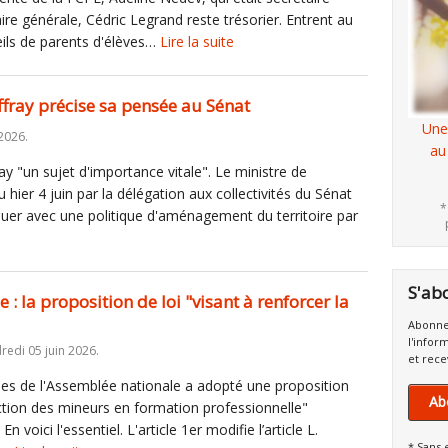
ire générale, Cédric Legrand reste trésorier. Entrent au
eils de parents d'élèves…
Lire la suite
effray précise sa pensée au Sénat
Une
2026.
au
ray "un sujet d'importance vitale". Le ministre de
 hier 4 juin par la délégation aux collectivités du Sénat
*
ouer avec une politique d'aménagement du territoire par
S'ab
: la proposition de loi "visant à renforcer la
Abonne
l'infor
redi 05 juin 2026.
et rece
les de l'Assemblée nationale a adopté une proposition
Ab
tection des mineurs en formation professionnelle"
 voici l'essentiel. L'article 1er modifie l’article L.
* Sans 