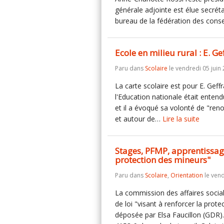
générale adjointe est élue secréta
bureau de la fédération des cons
Ecole en milieu rural : E. G
Paru dans
Scolaire
le vendredi 05 juin 
La carte scolaire est pour E. Geff
l'Education nationale était entendu
et il a évoqué sa volonté de "ren
et autour de…
Lire la suite
Stages, PFMP, apprentissage 
protection des mineurs"
Paru dans
Scolaire
,
Orientation
le vend
La commission des affaires socia
de loi "visant à renforcer la pro
déposée par Elsa Faucillon (GDR). En