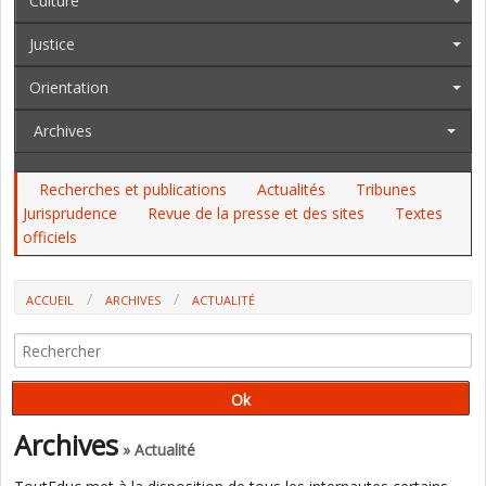
Culture
Justice
Orientation
Archives
Recherches et publications
Actualités
Tribunes
Jurisprudence
Revue de la presse et des sites
Textes
officiels
ACCUEIL
ARCHIVES
ACTUALITÉ
Archives
» Actualité