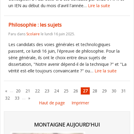
un IEN au début du mois d'avril l'année…
Lire la suite
Philosophie : les sujets
Paru dans
Scolaire
le lundi 16 juin 2025.
Les candidats des voies générales et technologiques
passent, ce lundi 16 juin, l'épreuve de philosophie. Pour la
série générale, ils ont le choix entre deux sujets de
dissertation, "Notre avenir dépend-il de la technique ?" et "La
vérité est-elle toujours convaincante ?" ou…
Lire la suite
…
«
20
21
22
23
24
25
26
27
28
29
30
31
…
32
33
»
Haut de page
Imprimer
MONTAIGNE AUJOURD'HUI