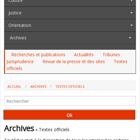
Culture
Justice
Orientation
Archives
Recherches et publications
Actualités
Tribunes
Jurisprudence
Revue de la presse et des sites
Textes
officiels
ACCUEIL
ARCHIVES
TEXTES OFFICIELS
JO: LE CONSEIL NATIONAL DE L'ÉDUCATION POPULAIRE, LE CABINET
DE NADINE MORANO, LES INSPECTEURS DE LA JEUNESSE ET DES SPORTS...
Archives
» Textes officiels