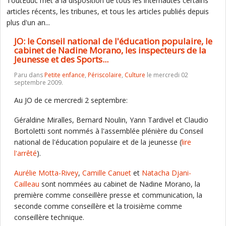
ToutEduc met à la disposition de tous les internautes certains
articles récents, les tribunes, et tous les articles publiés depuis
plus d'un an...
JO: le Conseil national de l'éducation populaire, le
cabinet de Nadine Morano, les inspecteurs de la
Jeunesse et des Sports...
Paru dans
Petite enfance
,
Périscolaire
,
Culture
le mercredi 02
septembre 2009.
Au JO de ce mercredi 2 septembre:
Géraldine Miralles, Bernard Noulin, Yann Tardivel et Claudio
Bortoletti sont nommés à l'assemblée plénière du Conseil
national de l'éducation populaire et de la jeunesse (
lire
l'arrêté
).
Aurélie Motta-Rivey
,
Camille Canuet
et
Natacha Djani-
Cailleau
sont nommées au cabinet de Nadine Morano, la
première comme conseillère presse et communication, la
seconde comme conseillère et la troisième comme
conseillère technique.