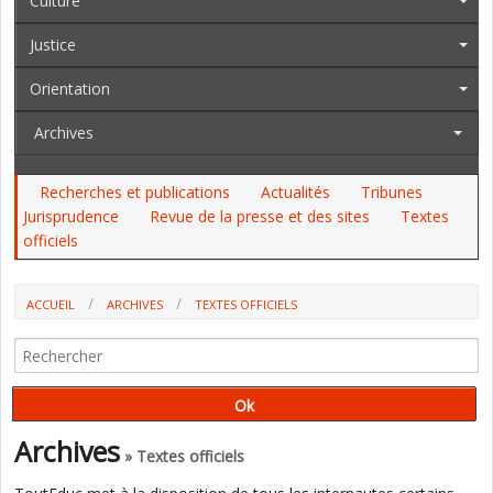
Culture
Justice
Orientation
Archives
Recherches et publications
Actualités
Tribunes
Jurisprudence
Revue de la presse et des sites
Textes
officiels
ACCUEIL
ARCHIVES
TEXTES OFFICIELS
JO: TROUVEZ UN EMPLOI DANS LE SECTEUR SOCIO-ÉDUCATIF
Archives
» Textes officiels