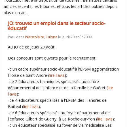
ToutEduc met à la disposition de tous les internautes certains
articles récents, les tribunes, et tous les articles publiés depuis
plus d'un an...
JO: trouvez un emploi dans le secteur socio-
éducatif
Paru dans
Périscolaire
,
Culture
le jeudi 20 août 2009.
Au JO de ce jeudi 20 août:
Des concours sont ouverts pour le recrutement:
-d'un cadre supérieur socio-éducatif à l'EPSM agglomération
lilloise de Saint-André (
lire l'avis
);
-de 2 éducateurs techniques spécialisés au centre
départemental de l'enfance et de la famille de Guéret (
lire
l'avis
);
-de 4 éducateurs spécialisés à l'EPSM des Flandres de
Bailleul (
lire l'avis
);
-de 6 éducateurs spécialisés au foyer départemental de
l'enfance Gilbert de Guerry, à La Roche-sur-Yon (
lire l'avis
);
-d'un éducateur spécialisé au foyer de vie médicalisé Les