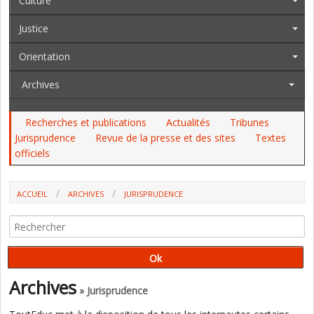
Culture
Justice
Orientation
Archives
Recherches et publications
Actualités
Tribunes
Jurisprudence
Revue de la presse et des sites
Textes
officiels
ACCUEIL
ARCHIVES
JURISPRUDENCE
ENSEIGNANTS À LA HORS-CLASSE : LES HEURES SUPPLÉMENTAIRES
SONT MAJORÉES DE 10 % (CONSEIL D'ETAT)
Archives
» Jurisprudence