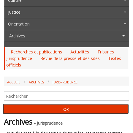
Culture
Justice
Orientation
Archives
Recherches et publications
Actualités
Tribunes
Jurisprudence
Revue de la presse et des sites
Textes
officiels
ACCUEIL
ARCHIVES
JURISPRUDENCE
LAÏCITÉ : LE LICENCIEMENT DE LA SALARIÉE D'UNE CRÈCHE POUR
CAUSE DE FOULARD CASSÉ (COUR DE CASSATION)
Archives
» Jurisprudence