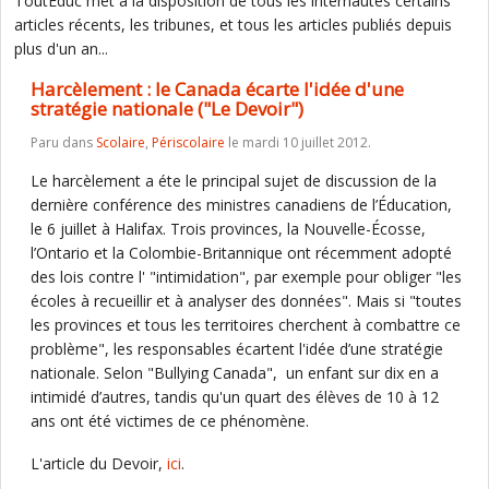
ToutEduc met à la disposition de tous les internautes certains
articles récents, les tribunes, et tous les articles publiés depuis
plus d'un an...
Harcèlement : le Canada écarte l'idée d'une
stratégie nationale ("Le Devoir")
Paru dans
Scolaire
,
Périscolaire
le mardi 10 juillet 2012.
Le harcèlement a éte le principal sujet de discussion de la
dernière conférence des ministres canadiens de l’Éducation,
le 6 juillet à Halifax. Trois provinces, la Nouvelle-Écosse,
l’Ontario et la Colombie-Britannique ont récemment adopté
des lois contre l' "intimidation", par exemple pour obliger "les
écoles à recueillir et à analyser des données". Mais si "toutes
les provinces et tous les territoires cherchent à combattre ce
problème", les responsables écartent l'idée d’une stratégie
nationale. Selon "Bullying Canada", un enfant sur dix en a
intimidé d’autres, tandis qu'un quart des élèves de 10 à 12
ans ont été victimes de ce phénomène.
L'article du Devoir,
ici
.