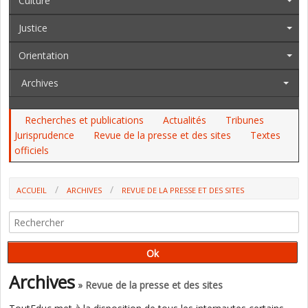
Culture
Justice
Orientation
Archives
Recherches et publications
Actualités
Tribunes
Jurisprudence
Revue de la presse et des sites
Textes
officiels
ACCUEIL
ARCHIVES
REVUE DE LA PRESSE ET DES SITES
HARCÈLEMENT : LE CANADA ÉCARTE L'IDÉE D'UNE STRATÉGIE
NATIONALE ("LE DEVOIR")
Archives
» Revue de la presse et des sites