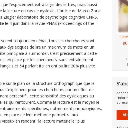
 que l’espacement extra large des lettres, mais aussi
te la lecture en cas de dyslexie. L'article de Marco Zorzi
s Ziegler (laboratoire de psychologie cognitive CNRS,
blié le 4 juin dans la revue PNAS (Proceedings of the
Une
e soient toujours en débat, tous les chercheurs sont
au
 aux dyslexiques de lire un maximum de mots en un
lté principale à surmonter. C’est précisément à cette
f mis en place par les chercheurs: sans entraînement
*
ançais et 54 parlant italien ont pu lire 20% plus vite
S'ab
ple sur le plan de la structure orthographique que le
nus s’expliquent pour les chercheurs par un effet de
Abonne
ent perceptif", cette sensibilité des dyslexiques au
l'infor
elles qui l’entourent. Comme la lecture est le moyen le
et rece
s entraînements spécifiques, notamment phonologiques,
se en place de leur méthode permettra aux
Ab
 vicieux en rendant "la lecture matérielle" plus
* Sans 