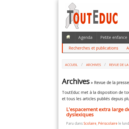
Agenda
Petite enfance
Recherches et publications
A
ACCUEIL
ARCHIVES
REVUE DE LA 
L'ESPACEMENT EXTRA LARGE DES LETT
Archives
» Revue de la presse 
ToutEduc met à la disposition de tous
et tous les articles publiés depuis plu
L'espacement extra large des
dyslexiques
Paru dans
Scolaire
,
Périscolaire
le lund