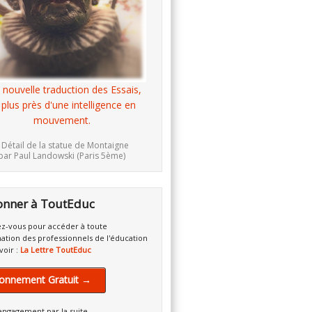
 nouvelle traduction des Essais,
 plus près d'une intelligence en
mouvement.
 Détail de la statue de Montaigne
par Paul Landowski (Paris 5ème)
onner à ToutEduc
z-vous pour accéder à toute
mation des professionnels de l'éducation
voir :
La Lettre ToutEduc
onnement Gratuit →
engagement par la suite.