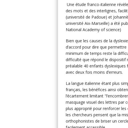
Une étude franco-italienne révèle
des mots et des interlignes, facili
(université de Padoue) et Johannè
université Aix-Marseille) a été pu
National Academy of science)
Bien que les causes de la dyslexi
d’accord pour dire que permettre
minimum de temps reste la difficu
difficulté que répond le dispositi
préalable 40 enfants dyslexiques fr
avec deux fois moins d’erreurs.
La langue italienne étant plus sim
français, les bénéfices ainsi obte
l’écartement limitant "l’encombrem
masquage visuel des lettres par c
plus approprié pour renforcer le
les chercheurs pensent que la mi
orthophonistes de briser un cercle
facilement accessible.