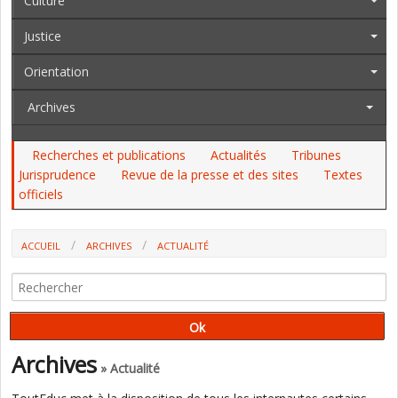
Culture
Justice
Orientation
Archives
Recherches et publications
Actualités
Tribunes
Jurisprudence
Revue de la presse et des sites
Textes
officiels
ACCUEIL
ARCHIVES
ACTUALITÉ
MAUREPAS : RETOUR SUR LA DÉMARCHE "EN ASSOCIANT LES
PARENTS, TOUS LES ENFANTS PEUVENT RÉUSSIR" (ID2)
Archives
» Actualité