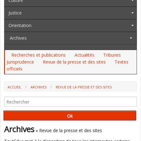
Culture
Justice
Orientation
Archives
Recherches et publications
Actualités
Tribunes
Jurisprudence
Revue de la presse et des sites
Textes
officiels
ACCUEIL
ARCHIVES
REVUE DE LA PRESSE ET DES SITES
DEVOIRS À LA MAISON : LE DÉBAT PREND DE L'AMPLEUR
Archives
» Revue de la presse et des sites