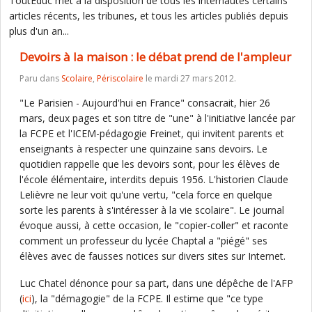
ToutEduc met à la disposition de tous les internautes certains
articles récents, les tribunes, et tous les articles publiés depuis
plus d'un an...
Devoirs à la maison : le débat prend de l'ampleur
Paru dans
Scolaire
,
Périscolaire
le mardi 27 mars 2012.
"Le Parisien - Aujourd'hui en France" consacrait, hier 26
mars, deux pages et son titre de "une" à l'initiative lancée par
la FCPE et l'ICEM-pédagogie Freinet, qui invitent parents et
enseignants à respecter une quinzaine sans devoirs. Le
quotidien rappelle que les devoirs sont, pour les élèves de
l'école élémentaire, interdits depuis 1956. L'historien Claude
Lelièvre ne leur voit qu'une vertu, "cela force en quelque
sorte les parents à s'intéresser à la vie scolaire". Le journal
évoque aussi, à cette occasion, le "copier-coller" et raconte
comment un professeur du lycée Chaptal a "piégé" ses
élèves avec de fausses notices sur divers sites sur Internet.
Luc Chatel dénonce pour sa part, dans une dépêche de l'AFP
(
ici
), la "démagogie" de la FCPE. Il estime que "ce type