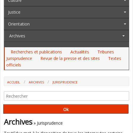
Culture
Justice
Orientation
Archives
Recherches et publications
Actualités
Tribunes
Jurisprudence
Revue de la presse et des sites
Textes
officiels
ACCUEIL
ARCHIVES
JURISPRUDENCE
FORMATION DES ENSEIGNANTS: LE CONSEIL D'ETAT
Archives
» Jurisprudence