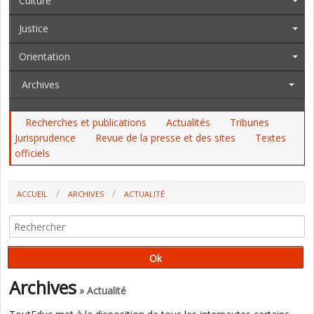
Culture
Justice
Orientation
Archives
Recherches et publications
Actualités
Tribunes
Jurisprudence
Revue de la presse et des sites
Textes
officiels
ACCUEIL
ARCHIVES
ACTUALITÉ
UNE NOUVELLE DIRECTION POUR L'AEFE
Archives
» Actualité