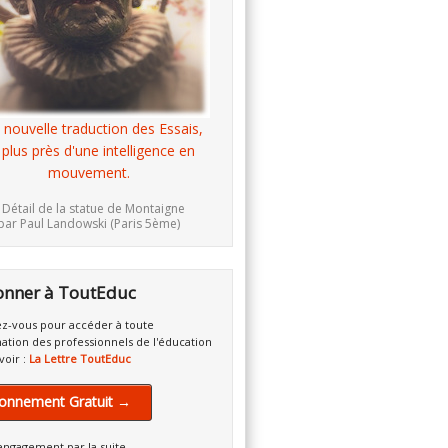
 nouvelle traduction des Essais,
 plus près d'une intelligence en
mouvement.
 Détail de la statue de Montaigne
par Paul Landowski (Paris 5ème)
onner à ToutEduc
z-vous pour accéder à toute
mation des professionnels de l'éducation
voir :
La Lettre ToutEduc
onnement Gratuit →
engagement par la suite.