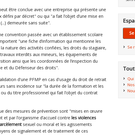
eut être conclue avec une entreprise qui présente une
aux défini par décret" ou qui "a fait l’objet d’une mise en
Espa
(...) demeurée sans suite".
Se
une convention passée avec un établissement scolaire
mportent "une fiche d’information qui mentionne les
Se 
a nature des activités confiées, les droits du stagiaire,
 travaux interdits aux mineurs, les équipements de
osition ainsi que les coordonnées de l’inspection du
te et du Défenseur des droits".
Tout
Qui
 validation d'une PFMP en cas d'usage du droit de retrait
Nos
eurs sans incidence sur "la durée de la formation et les
Nou
u du titre professionnel qui fait l’objet du contrat
t que des mesures de prévention sont "mises en œuvre
t et par l’organisme d’accueil contre
les violences
 harcèlement
sexuel ou moral et les agissements
moyens de signalement et de traitement de ces