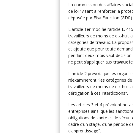
La commission des affaires socia
de loi "visant à renforcer la pro
déposée par Elsa Faucillon (GDR). E
L'article 1er modifie l’article L. 4
travailleurs de moins de dix-huit
catégories de travaux. La propositi
et ajoute que pour toute demande 
pendant deux mois vaut décision d
ne peut s’appliquer aux
travaux t
L'article 2 prévoit que les organi
réexamineront "les catégories de t
travailleurs de moins de dix‑huit 
dérogation à ces interdictions".
Les articles 3 et 4 prévoient no
entreprises ainsi que les sancti
obligations de santé et de sécurit
cadre d’un stage, d’une période d
d’apprentissage".