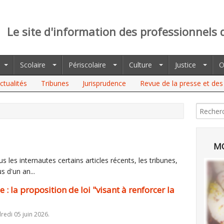
Le site d'information des professionnels 
Scolaire
Périscolaire
Culture
Justice
O
ctualités
Tribunes
Jurisprudence
Revue de la presse et des 
PROPOSITION DE LOI "VISANT À RENFORCER LA PROTECTION DES
MO
 les internautes certains articles récents, les tribunes,
s d'un an...
: la proposition de loi "visant à renforcer la
redi 05 juin 2026.