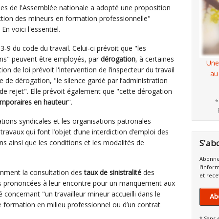
les de l'Assemblée nationale a adopté une proposition
tection des mineurs en formation professionnelle"
n voici l'essentiel.
153‑9 du code du travail. Celui-ci prévoit que "les
 ans" peuvent être employés, par
dérogation
, à certaines
Une
on de loi prévoit l'intervention de l’inspecteur du travail
au
de dérogation, "le silence gardé par l’administration
e rejet". Elle prévoit également que "cette dérogation
emporaires en hauteur
".
*
sations syndicales et les organisations patronales
ravaux qui font l’objet d’une interdiction d’emploi des
S'ab
ans ainsi que les conditions et les modalités de
Abonne
l'infor
tamment la consultation des
taux de sinistralité
des
et rece
ons prononcées à leur encontre pour un manquement aux
é concernant "un travailleur mineur accueilli dans le
Ab
e formation en milieu professionnel ou d’un contrat
* Sans 