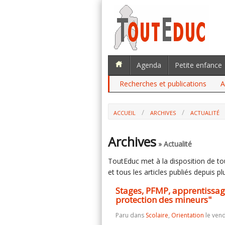
Agenda
Petite enfance
Recherches et publications
A
ACCUEIL
ARCHIVES
ACTUALITÉ
STAGES, PFMP, APPRENTISSAGE : LA 
MINEURS"
Archives
» Actualité
ToutEduc met à la disposition de tous
et tous les articles publiés depuis plu
Stages, PFMP, apprentissage 
protection des mineurs"
Paru dans
Scolaire
,
Orientation
le vend