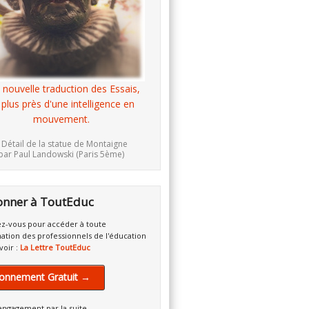
 nouvelle traduction des Essais,
 plus près d'une intelligence en
mouvement.
 Détail de la statue de Montaigne
par Paul Landowski (Paris 5ème)
onner à ToutEduc
z-vous pour accéder à toute
mation des professionnels de l'éducation
voir :
La Lettre ToutEduc
onnement Gratuit →
engagement par la suite.