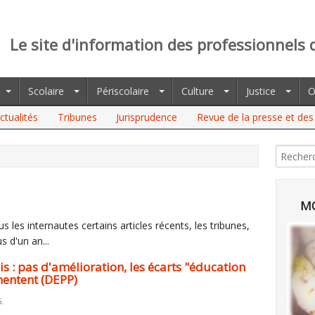
Le site d'information des professionnels 
Scolaire
Périscolaire
Culture
Justice
O
ctualités
Tribunes
Jurisprudence
Revue de la presse et des 
S D'AMÉLIORATION, LES ÉCARTS "ÉDUCATION PRIORITAIRE" ET
MO
 les internautes certains articles récents, les tribunes,
s d'un an...
s : pas d'amélioration, les écarts "éducation
mentent (DEPP)
.