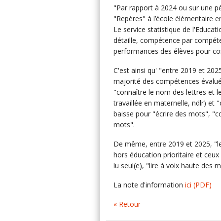
"Par rapport à 2024 ou sur une pé
"Repères" à l’école élémentaire e
Le service statistique de l'Educat
détaille, compétence par compéte
performances des élèves pour conc
C'est ainsi qu' "entre 2019 et 202
majorité des compétences évaluée
"connaître le nom des lettres et 
travaillée en maternelle, ndlr) et
baisse pour "écrire des mots", "co
mots".
De même, entre 2019 et 2025, "le
hors éducation prioritaire et ce
lu seul(e), "lire à voix haute des m
La note d'information
ici
(PDF)
« Retour