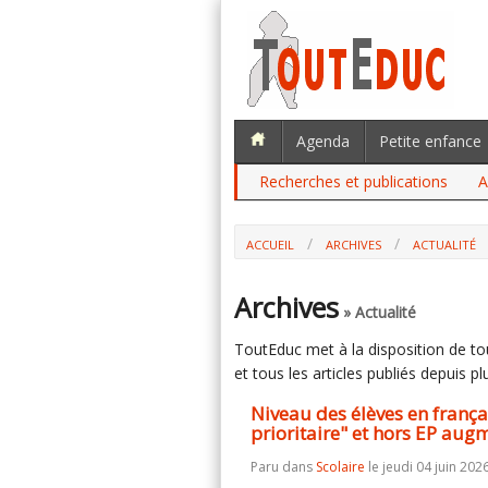
Agenda
Petite enfance
Recherches et publications
A
ACCUEIL
ARCHIVES
ACTUALITÉ
NIVEAU DES ÉLÈVES EN FRANÇAIS : PA
HORS EP AUGMENTENT (DEPP)
Archives
» Actualité
ToutEduc met à la disposition de tous
et tous les articles publiés depuis plu
Niveau des élèves en françai
prioritaire" et hors EP aug
Paru dans
Scolaire
le jeudi 04 juin 2026