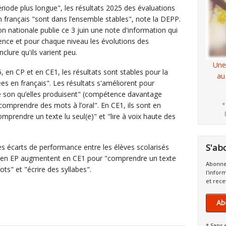
riode plus longue", les résultats 2025 des évaluations
n français "sont dans l’ensemble stables", note la DEPP.
ion nationale publie ce 3 juin une note d'information qui
nce et pour chaque niveau les évolutions des
lure qu'ils varient peu.
Une
5, en CP et en CE1, les résultats sont stables pour la
au
s en français". Les résultats s'améliorent pour
le son qu’elles produisent" (compétence davantage
 "comprendre des mots à l’oral". En CE1, ils sont en
*
mprendre un texte lu seul(e)" et "lire à voix haute des
S'ab
s écarts de performance entre les élèves scolarisés
ux en EP augmentent en CE1 pour "comprendre un texte
Abonne
ots" et "écrire des syllabes".
l'infor
et rece
Ab
* Sans 