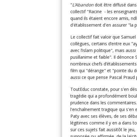
"
L’Abandon
doit être diffusé dans
collectif "Racine - les enseignant
quand ils étaient encore amis, ndl
d'établissement d'en assurer "la p
Le collectif fait valoir que Samue
collègues, certains d’entre eux "a
avec l’islam politique", mais auss
pusillanime et faible". Il dénonce 
nombreux chefs d’établissements" qu
film qui "dérange" et "pointe du do
aussi ce que pense Pascal Praud po
ToutEduc constate, pour s'en déso
tragédie qui a profondément boulev
prudence dans les commentaires. 
l'enchaînement tragique qui s'en 
Paty avec ses élèves, de ses déba
légitimes comme il y en a dans to
sur ces sujets fait aussitôt le je
supposée ou affirmée, de la laïcité