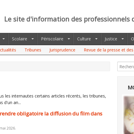
Le site d'information des professionnels 
Scolaire
Périscolaire
Culture
Justice
O
ctualités
Tribunes
Jurisprudence
Revue de la presse et des 
RE OBLIGATOIRE LA DIFFUSION DU FILM DANS LES COLLÈGES ET
MO
 les internautes certains articles récents, les tribunes,
s d'un an...
 rendre obligatoire la diffusion du film dans
 mai 2026.