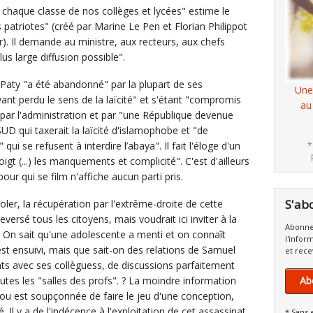
 chaque classe de nos collèges et lycées" estime le
s patriotes" (créé par Marine Le Pen et Florian Philippot
r). Il demande au ministre, aux recteurs, aux chefs
lus large diffusion possible".
l Paty "a été abandonné" par la plupart de ses
Une
yant perdu le sens de la laïcité" et s'étant "compromis
au
i par l'administration et par "une République devenue
SUD qui taxerait la laïcité d'islamophobe et "de
i se refusent à interdire l’abaya". Il fait l'éloge d'un
*
igt (...) les manquements et complicité". C'est d'ailleurs
ur qui se film n'affiche aucun parti pris.
S'ab
ler, la récupération par l'extrême-droite de cette
ersé tous les citoyens, mais voudrait ici inviter à la
Abonne
On sait qu'une adolescente a menti et on connaît
l'infor
est ensuivi, mais que sait-on des relations de Samuel
et rece
ts avec ses collèguess, de discussions parfaitement
utes les "salles des profs". ? La moindre information
Ab
u, ou est soupçonnée de faire le jeu d'une conception,
. Il y a de l'indécence à l'exploitation de cet assassinat.
* Sans 