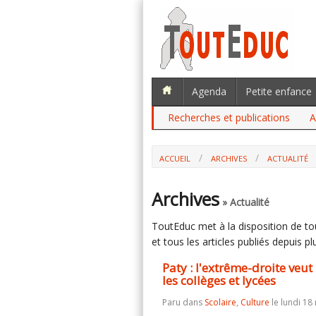
Agenda
Petite enfance
Recherches et publications
A
ACCUEIL
ARCHIVES
ACTUALITÉ
PATY : L'EXTRÊME-DROITE VEUT REND
LYCÉES
Archives
» Actualité
ToutEduc met à la disposition de tous
et tous les articles publiés depuis plu
Paty : l'extrême-droite veut
les collèges et lycées
Paru dans
Scolaire
,
Culture
le lundi 18