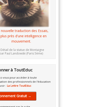
 nouvelle traduction des Essais,
 plus près d'une intelligence en
mouvement.
 Détail de la statue de Montaigne
par Paul Landowski (Paris 5ème)
onner à ToutEduc
z-vous pour accéder à toute
mation des professionnels de l'éducation
voir :
La Lettre ToutEduc
onnement Gratuit →
engagement par la suite.