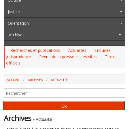
Culture
Justice
Orientation
Archives
Recherches et publications
Actualités
Tribunes
Jurisprudence
Revue de la presse et des sites
Textes
officiels
ACCUEIL
ARCHIVES
ACTUALITÉ
CONCOURS GÉNÉRAL DES COLLÈGES : "LE SYMBOLE D’UNE FORME
D’ÉLITISME" (ORGANISATIONS SYNDICALES)
Archives
» Actualité