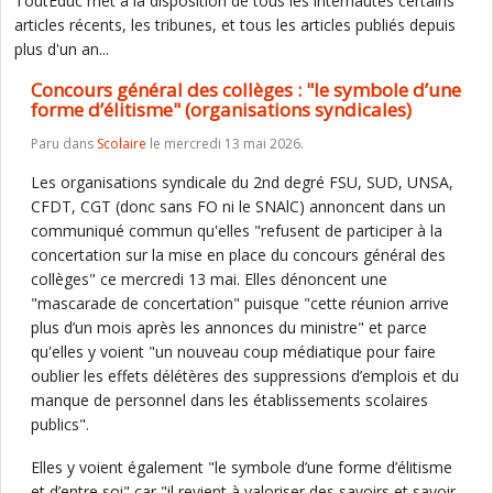
ToutEduc met à la disposition de tous les internautes certains
articles récents, les tribunes, et tous les articles publiés depuis
plus d'un an...
Concours général des collèges : "le symbole d’une
forme d’élitisme" (organisations syndicales)
Paru dans
Scolaire
le mercredi 13 mai 2026.
Les organisations syndicale du 2nd degré FSU, SUD, UNSA,
CFDT, CGT (donc sans FO ni le SNAlC) annoncent dans un
communiqué commun qu'elles "refusent de participer à la
concertation sur la mise en place du concours général des
collèges" ce mercredi 13 mai. Elles dénoncent une
"mascarade de concertation" puisque "cette réunion arrive
plus d’un mois après les annonces du ministre" et parce
qu'elles y voient "un nouveau coup médiatique pour faire
oublier les effets délétères des suppressions d’emplois et du
manque de personnel dans les établissements scolaires
publics".
Elles y voient également "le symbole d’une forme d’élitisme
et d’entre soi" car "il revient à valoriser des savoirs et savoir-