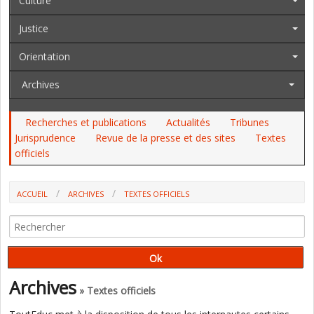
Culture
Justice
Orientation
Archives
Recherches et publications
Actualités
Tribunes
Jurisprudence
Revue de la presse et des sites
Textes
officiels
ACCUEIL
ARCHIVES
TEXTES OFFICIELS
AU JO DU 8 AU 10 MAI. LES PROGRAMMES (ÉCOLE ÉLÉMENTAIRE,
LANGUES RÉGIONALES), LA MENTION DU GENRE AU BACCALAURÉAT, LE
CONTRÔLE CONTINU......
Archives
» Textes officiels