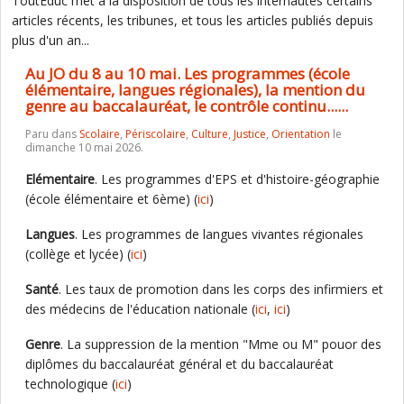
ToutEduc met à la disposition de tous les internautes certains
articles récents, les tribunes, et tous les articles publiés depuis
plus d'un an...
Au JO du 8 au 10 mai. Les programmes (école
élémentaire, langues régionales), la mention du
genre au baccalauréat, le contrôle continu......
Paru dans
Scolaire
,
Périscolaire
,
Culture
,
Justice
,
Orientation
le
dimanche 10 mai 2026.
Elémentaire
. Les programmes d'EPS et d'histoire-géographie
(école élémentaire et 6ème) (
ici
)
Langues
. Les programmes de langues vivantes régionales
(collège et lycée) (
ici
)
Santé
. Les taux de promotion dans les corps des infirmiers et
des médecins de l'éducation nationale (
ici
,
ici
)
Genre
. La suppression de la mention "Mme ou M" pouor des
diplômes du baccalauréat général et du baccalauréat
technologique (
ici
)