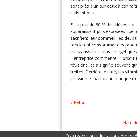
sont près d'un sur deux à connaîtr
utilisent peu.
Et, à plus de 80 %, les élèves sont 
apparaissent plus exposées que les 
sacrifient leur sommeil, les deux 
"déclarent consommer des produits
mais aussi boissons énergétique
L'entreprise commente : "lorsqu’un
révisions, cela signifie souvent q
limites. Derrière le café, les vit
pression et parfois un manque d’o
« Retour
Haut d
©2012-26 ToutEduc - Tous droits r