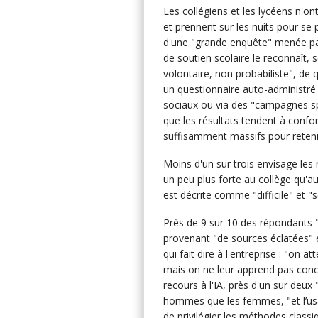
Les collégiens et les lycéens n'ont 
et prennent sur les nuits pour se 
d'une "grande enquête" menée par
de soutien scolaire le reconnaît,
volontaire, non probabiliste", de
un questionnaire auto-administré 
sociaux ou via des "campagnes spo
que les résultats tendent à confort
suffisamment massifs pour retenir
Moins d'un sur trois envisage les
un peu plus forte au collège qu'au
est décrite comme "difficile" et "
Près de 9 sur 10 des répondants "d
provenant "de sources éclatées" e
qui fait dire à l'entreprise : "on a
mais on ne leur apprend pas con
recours à l'IA, près d'un sur deux "
hommes que les femmes, "et l’usa
de privilégier les méthodes classiq