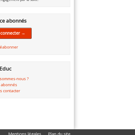
ce abonnés
 connecter →
réabonner
Educ
 sommes-nous ?
 abonnés
s contacter
Mentions légales
Plan du site