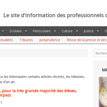
Le site d'information des professionnels 
Scolaire
Périscolaire
Culture
Justice
O
ctualités
Tribunes
Jurisprudence
Revue de la presse et des 
R LA TRÈS GRANDE MAJORITÉ DES ÉLÈVES, SYNONYME DE STRESS
MO
 les internautes certains articles récents, les tribunes,
s d'un an...
, pour la très grande majorité des élèves,
erpas)
26.