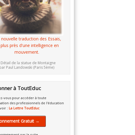
 nouvelle traduction des Essais,
 plus près d'une intelligence en
mouvement.
 Détail de la statue de Montaigne
par Paul Landowski (Paris 5ème)
onner à ToutEduc
z-vous pour accéder à toute
mation des professionnels de l'éducation
voir :
La Lettre ToutEduc
onnement Gratuit →
engagement par la suite.