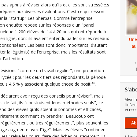
pas appris à réviser alors qu'ils et elles sont stressé.e.s
préparer aux diverses évaluations. C'est ce qui ressort
 la "startup" Les Sherpas. Comme l'entreprise
 son enquête repose sur les réponses d'un "panel
 quelque 1 200 élèves de 14 à 20 ans qui ont répondu à
en ligne, dont ils avaient entendu parler sur les réseaux
Une
nsorisées". Les biais sont donc importants, d'autant
au
er la légitimité de l'entreprise, mais les résultats sont
 l'attention.
*
 révisions "comme un travail régulier", une proportion
 lycée ; pour les deux-tiers des répondants, la période
seuls 4,6 % y associent quelque chose de positif".
S'ab
éclarent avoir reçu des conseils pour réviser", mais
Abonne
t de fait, ils "construisent leurs méthodes seuls", ce
l'infor
ttend des élèves qu’ils soient autonomes et efficaces,
et rece
crètement comment s’y prendre". Beaucoup ont
régulièrement ou très régulièrement", plus souvent les
Ab
ge augmente avec l’âge". Mais les élèves "continuent
ues : relire les cours, faire des fiches ou s’exercer". Ils
* Sans 