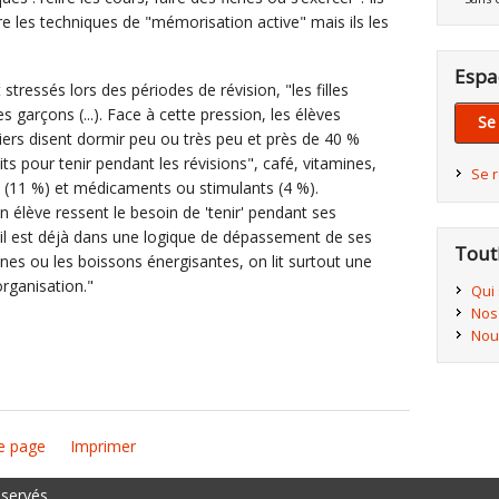
e les techniques de "mémorisation active" mais ils les
Espa
stressés lors des périodes de révision, "les filles
garçons (...). Face à cette pression, les élèves
Se
tiers disent dormir peu ou très peu et près de 40 %
 pour tenir pendant les révisions", café, vitamines,
Se 
s (11 %) et médicaments ou stimulants (4 %).
 élève ressent le besoin de 'tenir' pendant ses
u’il est déjà dans une logique de dépassement de ses
Tout
amines ou les boissons énergisantes, on lit surtout une
rganisation."
Qui
Nos
Nou
e page
Imprimer
éservés