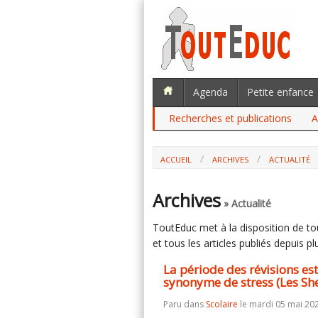
Agenda
Petite enfance
Recherches et publications
A
ACCUEIL
ARCHIVES
ACTUALITÉ
LA PÉRIODE DES RÉVISIONS EST, POU
(LES SHERPAS)
Archives
» Actualité
ToutEduc met à la disposition de tous
et tous les articles publiés depuis plu
La période des révisions est
synonyme de stress (Les Sh
Paru dans
Scolaire
le mardi 05 mai 20