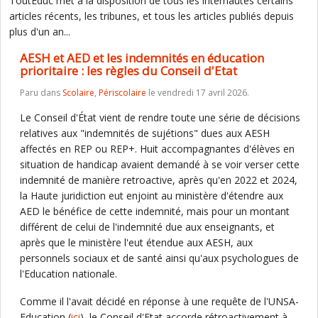
ToutEduc met à la disposition de tous les internautes certains
articles récents, les tribunes, et tous les articles publiés depuis
plus d'un an...
AESH et AED et les indemnités en éducation
prioritaire : les règles du Conseil d'Etat
Paru dans
Scolaire
,
Périscolaire
le vendredi 17 avril 2026.
Le Conseil d'État vient de rendre toute une série de décisions
relatives aux "indemnités de sujétions" dues aux AESH
affectés en REP ou REP+. Huit accompagnantes d'élèves en
situation de handicap avaient demandé à se voir verser cette
indemnité de manière retroactive, après qu'en 2022 et 2024,
la Haute juridiction eut enjoint au ministère d'étendre aux
AED le bénéfice de cette indemnité, mais pour un montant
différent de celui de l'indemnité due aux enseignants, et
après que le ministère l'eut étendue aux AESH, aux
personnels sociaux et de santé ainsi qu'aux psychologues de
l'Education nationale.
Comme il l'avait décidé en réponse à une requête de l'UNSA-
Education (
ici
), le Conseil d'Etat accorde rétroactivement à