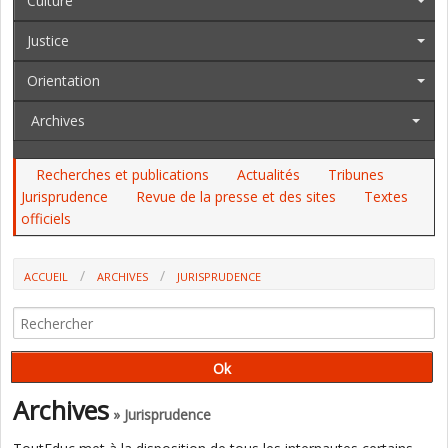
Culture
Justice
Orientation
Archives
Recherches et publications
Actualités
Tribunes
Jurisprudence
Revue de la presse et des sites
Textes
officiels
ACCUEIL
ARCHIVES
JURISPRUDENCE
AESH ET AED ET LES INDEMNITÉS EN ÉDUCATION PRIORITAIRE : LES
RÈGLES DU CONSEIL D'ETAT
Archives
» Jurisprudence