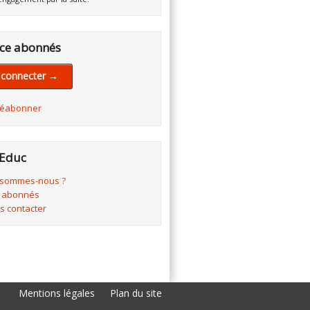
ce abonnés
 connecter →
réabonner
Educ
 sommes-nous ?
 abonnés
s contacter
Mentions légales
Plan du site