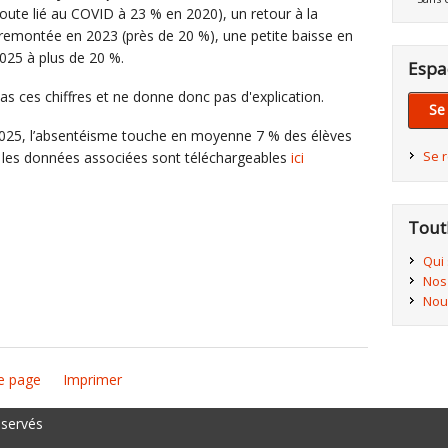
oute lié au COVID à 23 % en 2020), un retour à la
remontée en 2023 (près de 20 %), une petite baisse en
025 à plus de 20 %.
Espa
s ces chiffres et ne donne donc pas d'explication.
Se
2025, l’absentéisme touche en moyenne 7 % des élèves
Se 
e les données associées sont téléchargeables
ici
Tout
Qui
Nos
Nou
e page
Imprimer
éservés