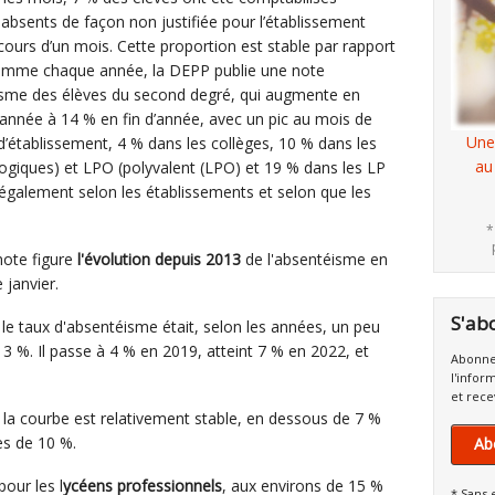
absents de façon non justifiée pour l’établissement
ours d’un mois. Cette proportion est stable par rapport
 Comme chaque année, la DEPP publie une note
téisme des élèves du second degré, qui augmente en
’année à 14 % en fin d’année, avec un pic au mois de
Une
e d’établissement, 4 % dans les collèges, 10 % dans les
au
ogiques) et LPO (polyvalent (LPO) et 19 % dans les LP
e également selon les établissements et selon que les
*
note figure
l'évolution depuis 2013
de l'absentéisme en
 janvier.
S'ab
, le taux d'absentéisme était, selon les années, un peu
 %. Il passe à 4 % en 2019, atteint 7 % en 2022, et
Abonne
l'infor
et rece
la courbe est relativement stable, en dessous de 7 %
ès de 10 %.
Ab
pour les l
ycéens professionnels
, aux environs de 15 %
* Sans 