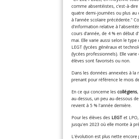
comme absentéistes, c’est-à-dire 
quatre demi-journées ou plus au c
à l’année scolaire précédente."
d'information relative à l'absen
cours d’année, de 4 % en début d
mai. Elle varie aussi selon le typ
LEGT (lycées généraux et technol
(lycées professionnels). Elle vari
élèves sont favorisés ou non.
Dans les données annexées à la 
prenant pour référence le mois de
En ce qui concerne les
collégiens
au-dessus, un peu au-dessous de 3
revient à 5 % l'année dernière.
Pour les élèves des
LEGT
et LPO, 
jusqu'en 2023 où elle monte à pr
L'évolution est plus nette encore 