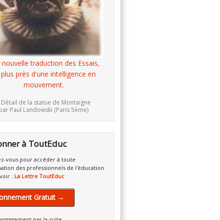
 nouvelle traduction des Essais,
 plus près d'une intelligence en
mouvement.
 Détail de la statue de Montaigne
par Paul Landowski (Paris 5ème)
onner à ToutEduc
z-vous pour accéder à toute
mation des professionnels de l'éducation
voir :
La Lettre ToutEduc
onnement Gratuit →
engagement par la suite.