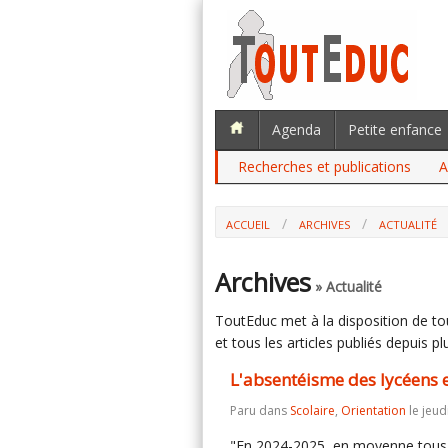
Agenda
Petite enfance
Recherches et publications
A
ACCUEIL
ARCHIVES
ACTUALITÉ
L'ABSENTÉISME DES LYCÉENS EN HAUSS
Archives
» Actualité
ToutEduc met à la disposition de tous
et tous les articles publiés depuis plu
L'absentéisme des lycéens 
Paru dans
Scolaire
,
Orientation
le jeud
"En 2024-2025, en moyenne tous l