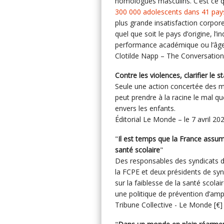
homologues masculins. C’est ce 
300 000 adolescents dans 41 pay
plus grande insatisfaction corpo
quel que soit le pays d’origine, l
performance académique ou l’âge
Clotilde Napp – The Conversation 
Contre les violences, clarifier le s
Seule une action concertée des ma
peut prendre à la racine le mal 
envers les enfants.
Éditorial Le Monde – le 7 avril 2
"
Il est temps que la France assume
santé scolaire
"
Des responsables des syndicats de
la FCPE et deux présidents de syn
sur la faiblesse de la santé scolai
une politique de prévention d’amp
Tribune Collective - Le Monde [€] 