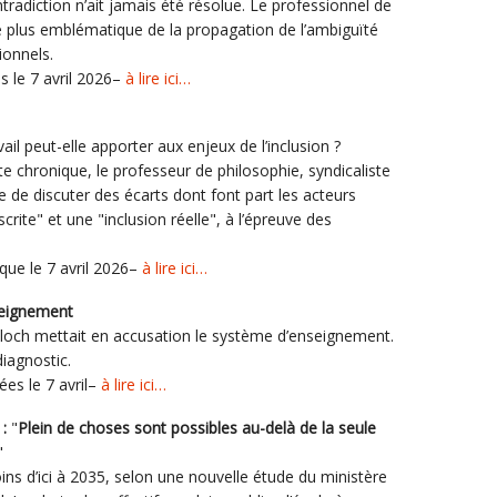
tradiction n’ait jamais été résolue. Le professionnel de
 le plus emblématique de la propagation de l’ambiguïté
ionnels.
 le 7 avril 2026–
à lire ici…
vail peut-elle apporter aux enjeux de l’inclusion ?
 chronique, le professeur de philosophie, syndicaliste
e de discuter des écarts dont font part les acteurs
crite" et une "inclusion réelle", à l’épreuve des
que le 7 avril 2026–
à lire ici…
seignement
Bloch mettait en accusation le système d’enseignement.
iagnostic.
ées le 7 avril–
à lire ici…
 :
"
Plein de choses sont possibles au-delà de la seule
"
ins d’ici à 2035, selon une nouvelle étude du ministère