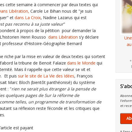
tes cette semaine à commencer par deux textes qui
ans Libération,
Carole Le Bihan nous dit "je suis
quer" et
dans La Croix
, Nadine Lazarus qui est
st pas reconnu à sa juste valeur
"
épondent à propos de la pétition pour demander la
 L’historien Henri Rousso
dans Libération
s’y déclare
Une
et professeur d’Histoire-Géographie Bernard
au
 riche par la mise en valeur de deux textes qui sortent
*
d’abord la tribune de Benoit Falaize
dans le Monde
qui
ernité. Mais il rappelle que cette valeur se vit et
e. Et puis
sur le site de La Vie des Idées
, François
aisait Marc Bloch (bientôt panthéonisé) du système
S'ab
ent : "
rien ne serait plus étranger à la pensée de
les quelques pages de Sur la réforme de
Abonne
l'infor
, comme telles, un programme de transformation de
et rece
utant sa réflexion reste féconde et les critiques que
tes.
Ab
 à l’article est payant
* Sans 