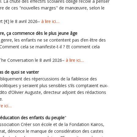
l. La chute des effectifs scolaires oblige l’école à penser
 faire de ces "nouvelles marges" de manœuvre, selon le
t [€] le 8 avril 2026–
à lire ici…
e, ça commence dès le plus jeune âge
genre, les enfants ne se contentent pas d’en être des
t. Comment cela se manifeste-t-il ? Et comment cela
he Conversation le 8 avril 2026–
à lire ici…
as de quoi se vanter
bliquement des répercussions de la faiblesse des
litiques y seraient plus sensibles s’ils comptaient eux-
ito d’Olivier Auguste, directeur adjoint des rédactions
e.
re ici…
l’éducation des enfants du peuple
"
association Créer son école et de la Fondation Kairos,
ntrat, dénonce le manque de considération des castes