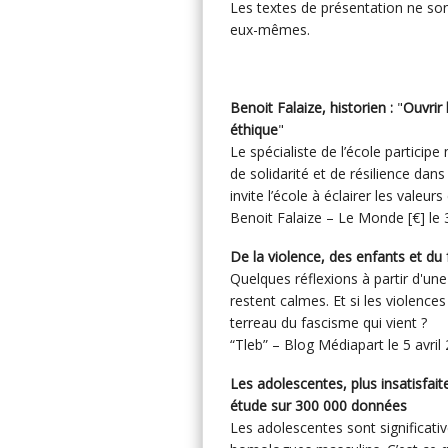
Les textes de présentation ne son
eux-mêmes.
Benoit Falaize, historien :
"
Ouvrir 
éthique
"
Le spécialiste de l’école particip
de solidarité et de résilience dan
invite l’école à éclairer les valeurs
Benoit Falaize – Le Monde [€] le 
De la violence, des enfants et du
Quelques réflexions à partir d'un
restent calmes. Et si les violenc
terreau du fascisme qui vient ?
“Tleb” – Blog Médiapart le 5 avri
Les adolescentes, plus insatisfait
étude sur 300 000 données
Les adolescentes sont significativ