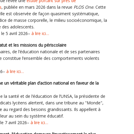
que révèe une
étude portant sur près de
s
, publiée en mars 2026 dans la revue
PLOS One
. Cette
relle est observée de façon quasiment systématique,
’indice de masse corporelle, le milieu socioéconomique, la
 des adolescents.
le 5 avril 2026–
à lire ici…
tatut et les missions du périscolaire
ires, de l’éducation nationale et de ses partenaires
que constitue l’ensemble des comportements violents
026–
à lire ici…
 un véritable plan d’action national en faveur de la
 la santé et de l’éducation de l’UNSA, la présidente de
dicats lycéens alertent, dans une tribune au "Monde",
re au regard des besoins grandissants. Ils appellent à
leur au sein du système éducatif.
le 7 avril 2026–
à lire ici…