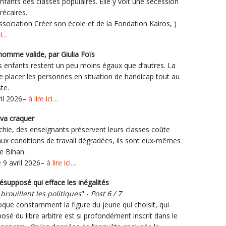
enfants des classes populaires. Elle y voit une sécession
récaires.
ssociation Créer son école et de la Fondation Kairos, )
ci…
’homme valide, par Giulia Foïs
ins enfants restent un peu moins égaux que d’autres. La
 placer les personnes en situation de handicap tout au
ste.
vril 2026–
à lire ici…
 va craquer
archie, des enseignants préservent leurs classes coûte
aux conditions de travail dégradées, ils sont eux-mêmes
e Bihan.
e 9 avril 2026–
à lire ici…
ésupposé qui efface les inégalités
brouillent les politiques
" -
Post 6 / 7
voque constamment la figure du jeune qui choisit, qui
posé du libre arbitre est si profondément inscrit dans le