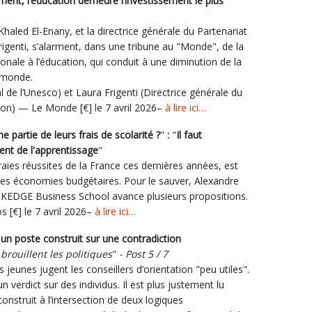
nt, l’éducation demeure l’investissement le plus
Khaled El-Enany, et la directrice générale du Partenariat
rigenti, s’alarment, dans une tribune au "Monde", de la
ionale à l’éducation, qui conduit à une diminution de la
e monde.
 de l’Unesco) et Laura Frigenti (Directrice générale du
ion) — Le Monde [€] le 7 avril 2026–
à lire ici…
e partie de leurs frais de scolarité ?
"
:
"
Il faut
ent de l'apprentissage
"
raies réussites de la France ces dernières années, est
el des économies budgétaires. Pour le sauver, Alexandre
e KEDGE Business School avance plusieurs propositions.
s [€] le 7 avril 2026–
à lire ici…
: un poste construit sur une contradiction
brouillent les politiques
"
- Post 5 / 7
jeunes jugent les conseillers d’orientation "peu utiles".
 verdict sur des individus. Il est plus justement lu
struit à l’intersection de deux logiques