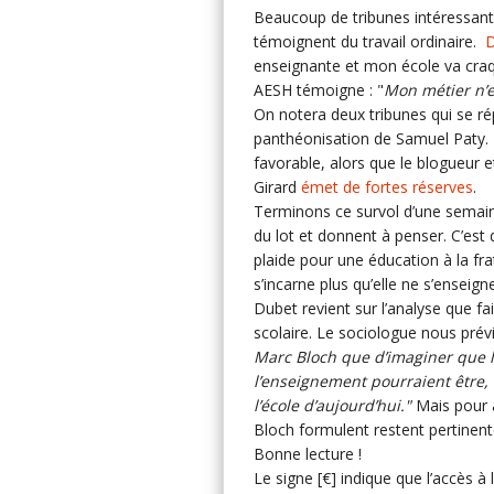
Beaucoup de tribunes intéressan
témoignent du travail ordinaire.
D
enseignante et mon école va cra
AESH témoigne : "
Mon métier n’e
On notera deux tribunes qui se r
panthéonisation de Samuel Paty.
favorable, alors que le blogueur 
Girard
émet de fortes réserves
.
Terminons ce survol d’une semaine
du lot et donnent à penser. C’est 
plaide pour une éducation à la frat
s’incarne plus qu’elle ne s’enseign
Dubet revient sur l’analyse que f
scolaire. Le sociologue nous prévi
Marc Bloch que d’imaginer que 
l’enseignement pourraient être
l’école d’aujourd’hui."
Mais pour a
Bloch formulent restent pertinen
Bonne lecture !
Le signe [€] indique que l’accès