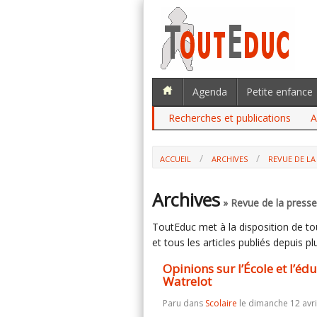
Agenda
Petite enfance
Recherches et publications
A
ACCUEIL
ARCHIVES
REVUE DE LA 
OPINIONS SUR L’ÉCOLE ET L’ÉDUCATIO
Archives
» Revue de la presse 
ToutEduc met à la disposition de tous
et tous les articles publiés depuis plu
Opinions sur l’École et l’éd
Watrelot
Paru dans
Scolaire
le dimanche 12 avri