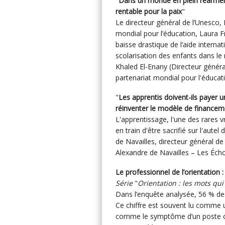
"
Dans un monde en plein réarmeme
rentable pour la paix
"
Le directeur général de l’Unesco, 
mondial pour l’éducation, Laura F
baisse drastique de l’aide internat
scolarisation des enfants dans l
Khaled El-Enany (Directeur général
partenariat mondial pour l'éducat
"
Les apprentis doivent-ils payer un
réinventer le modèle de financem
L'apprentissage, l'une des rares v
en train d'être sacrifié sur l'aut
de Navailles, directeur général d
Alexandre de Navailles – Les Écho
Le professionnel de l’orientation 
Série
"
Orientation : les mots qui 
Dans l’enquête analysée, 56 % des 
Ce chiffre est souvent lu comme un
comme le symptôme d’un poste con