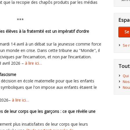
t que la recopie des chapôs produits par les médias
Espa
***
les élèves à la fraternité est un impératif d’ordre
Se
e mardi 14 avril à un débat sur la jeunesse comme force
Se 
s un monde en crise. Dans cette tribune au "Monde", il
 civiques par l’incarnation, et non par l’incantation.
3 avril 2026 –
à lire ici…
Tout
 fascisme
Qui
e décision en école maternelle pour que les enfants
Nos
es symboliques que l'on impose aux enfants étaient le
Nou
l 2026–
à lire ici…
es de leur corps que les garçons : ce que révèle une
ement plus insatisfaites de leur corps que leurs