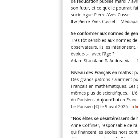
de l’éducation publiée mardi 7 avri
son futur, et ce qu’elle pourrait
sociologue Pierre-Yves Cusset.
Itw Pierre-Yves Cusset – Médiapar
Se conformer aux normes de genr
Très tôt sensibles aux normes de 
observateurs, ils les intériorisen
évolue-t-il avec l’âge ?
Adam Stanaland & Andrea Vial – T
Niveau des Français en maths : p
Des grands patrons s’alarment pu
Français en mathématiques. Les po
mêmes plus de scientifiques… L’éd
du Parisien - Aujourd’hui en Franc
Le Parisien [€] le 9 avril 2026–
à li
"
Nos élites se désintéressent de 
Anne Coffinier, responsable de l’
qui financent les écoles hors co