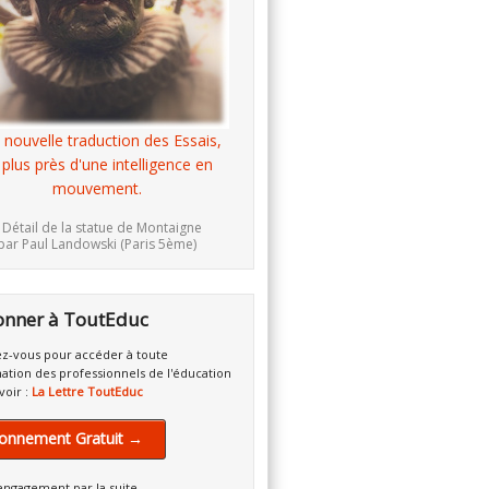
 nouvelle traduction des Essais,
 plus près d'une intelligence en
mouvement.
 Détail de la statue de Montaigne
par Paul Landowski (Paris 5ème)
onner à ToutEduc
z-vous pour accéder à toute
mation des professionnels de l'éducation
voir :
La Lettre ToutEduc
onnement Gratuit →
engagement par la suite.