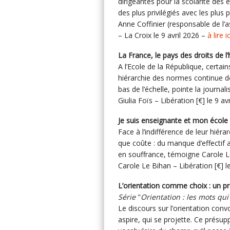
dirigeantes pour la scolarité des 
des plus privilégiés avec les plus p
Anne Coffinier (responsable de l’a
– La Croix le 9 avril 2026 –
à lire i
La France, le pays des droits de l
A l’Ecole de la République, certa
hiérarchie des normes continue de
bas de l’échelle, pointe la journali
Giulia Foïs – Libération [€] le 9 a
Je suis enseignante et mon école
Face à l’indifférence de leur hiér
que coûte : du manque d’effectif 
en souffrance, témoigne Carole L
Carole Le Bihan – Libération [€] l
L’orientation comme choix : un pr
Série
"
Orientation : les mots qui 
Le discours sur l’orientation con
aspire, qui se projette. Ce présup