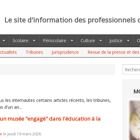
Le site d'information des professionnels 
Scolaire
Périscolaire
Culture
Justice
O
ctualités
Tribunes
Jurisprudence
Revue de la presse et des 
USÉE "ENGAGÉ" DANS L'ÉDUCATION À LA CITOYENNETÉ
MO
 les internautes certains articles récents, les tribunes,
s d'un an...
, un musée "engagé" dans l'éducation à la
re
le jeudi 19 mars 2026.