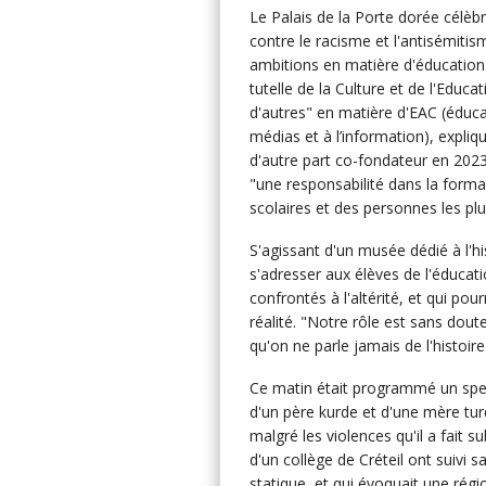
Le Palais de la Porte dorée célèbr
contre le racisme et l'antisémitis
ambitions en matière d'éducation.
tutelle de la Culture et de l'Educa
d'autres" en matière d'EAC (éducat
médias et à l’information), expliqu
d'autre part co-fondateur en 202
"une responsabilité dans la forma
scolaires et des personnes les plu
S'agissant d'un musée dédié à l'hi
s'adresser aux élèves de l'éducati
confrontés à l'altérité, et qui pou
réalité. "Notre rôle est sans dou
qu'on ne parle jamais de l'histoire
Ce matin était programmé un spe
d'un père kurde et d'une mère tur
malgré les violences qu'il a fait s
d'un collège de Créteil ont suivi 
statique, et qui évoquait une rég