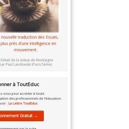
 nouvelle traduction des Essais,
 plus près d'une intelligence en
mouvement.
 Détail de la statue de Montaigne
par Paul Landowski (Paris 5ème)
onner à ToutEduc
z-vous pour accéder à toute
mation des professionnels de l'éducation
voir :
La Lettre ToutEduc
onnement Gratuit →
engagement par la suite.