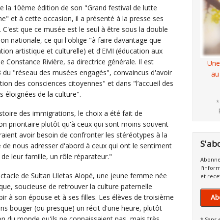
e la 10ème édition de son "Grand festival de lutte
me" et à cette occasion, il a présenté à la presse ses
 C'est que ce musée est le seul à être sous la double
tion nationale, ce qui l'oblige "à faire davantage que
ion artistique et culturelle) et d'EMI (éducation aux
e Constance Rivière, sa directrice générale. Il est
Une
3 du "réseau des musées engagés", convaincus d'avoir
au
tion des consciences citoyennes" et dans "l’accueil des
s éloignées de la culture".
*
stoire des immigrations, le choix a été fait de
on prioritaire plutôt qu'à ceux qui sont moins souvent
rraient avoir besoin de confronter les stéréotypes à la
S'ab
te de nous adresser d'abord à ceux qui ont le sentiment
 de leur famille, un rôle réparateur."
Abonne
l'infor
ctacle de Sultan Uletas Alopé, une jeune femme née
et rece
que, soucieuse de retrouver la culture paternelle
ubir à son épouse et à ses filles. Les élèves de troisième
Ab
sans bouger (ou presque) un récit d'une heure, plutôt
ion du monde qu'ils ne connaissaient pas, mais très
* Sans 