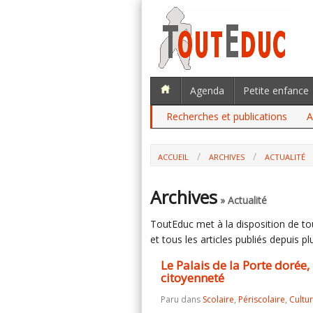
Agenda
Petite enfance
Recherches et publications
A
ACCUEIL
ARCHIVES
ACTUALITÉ
LE PALAIS DE LA PORTE DORÉE, UN M
Archives
» Actualité
ToutEduc met à la disposition de tous
et tous les articles publiés depuis plu
Le Palais de la Porte dorée
citoyenneté
Paru dans
Scolaire
,
Périscolaire
,
Cultu