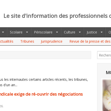
Le site d'information des professionnels 
Scolaire
Périscolaire
Culture
Justice
O
ctualités
Tribunes
Jurisprudence
Revue de la presse et des 
E EXIGE DE RÉ-OUVRIR DES NÉGOCIATIONS AVEC LE MINISTRE LUI-
MO
 les internautes certains articles récents, les tribunes,
s d'un an...
yndicale exige de ré-ouvrir des négociations
26.