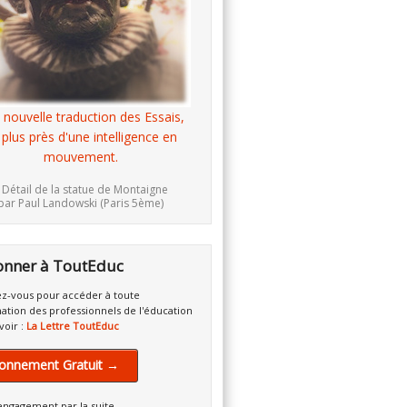
 nouvelle traduction des Essais,
 plus près d'une intelligence en
mouvement.
 Détail de la statue de Montaigne
par Paul Landowski (Paris 5ème)
onner à ToutEduc
z-vous pour accéder à toute
mation des professionnels de l'éducation
voir :
La Lettre ToutEduc
onnement Gratuit →
engagement par la suite.