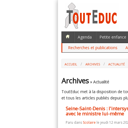
Agenda
Petite enfance
Recherches et publications
A
ACCUEIL
ARCHIVES
ACTUALITÉ
SEINE-SAINT-DENIS : L'INTERSYNDICAL
MÊME
Archives
» Actualité
ToutEduc met à la disposition de tous
et tous les articles publiés depuis plu
Seine-Saint-Denis : l'inters
avec le ministre lui-même
Paru dans
Scolaire
le jeudi 12 mars 20