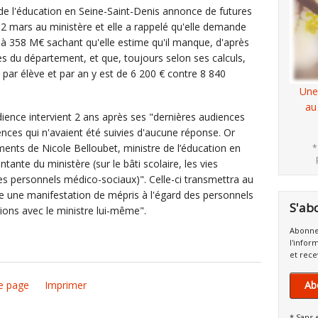
de l'éducation en Seine-Saint-Denis annonce de futures
 12 mars au ministère et elle a rappelé qu'elle demande
e à 358 M€ sachant qu'elle estime qu'il manque, d'après
es du département, et que, toujours selon ses calculs,
par élève et par an y est de 6 200 € contre 8 840
Une
au
dience intervient 2 ans après ses "dernières audiences
nces qui n'avaient été suivies d'aucune réponse. Or
ents de Nicole Belloubet, ministre de l’éducation en
*
tante du ministère (sur le bâti scolaire, les vies
les personnels médico-sociaux)". Celle-ci transmettra au
nce une manifestation de mépris à l'égard des personnels
S'ab
tions avec le ministre lui-même".
Abonne
l'infor
et rece
e page
Imprimer
Ab
* Sans 